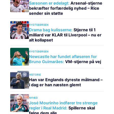
Sæsonen er ødelagt:
Arsenal-stjerne
bekræfter forfærdelig nyhed – Rice
sender sin støtte
RYGTEBØRSEN
Drama bag kulisserne:
Stjerne til 1
milliard var KLAR til Liverpool – nu er
alt kollapset
RYGTEBØRSEN
Newcastle har fundet afløseren for
Bruno Guimarães:
VM-stjerne på vej
HISTORIE
Han var Englands dyreste målmand –
i dag er han næsten glemt
NYHED
José Mourinho indfører tre strenge
regler i Real Madrid:
Spillerne skal
følge dem alle