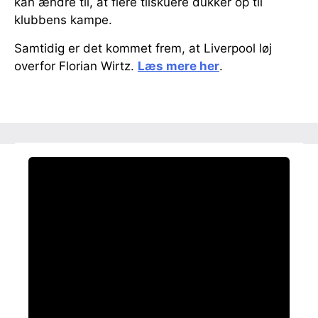
kan ændre til, at flere tilskuere dukker op til
klubbens kampe.
Samtidig er det kommet frem, at Liverpool løj
overfor Florian Wirtz.
Læs mere her
.