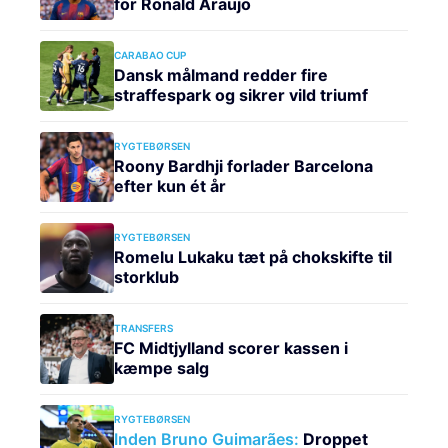
for Ronald Araujo
CARABAO CUP
Dansk målmand redder fire
straffespark og sikrer vild triumf
RYGTEBØRSEN
Roony Bardhji forlader Barcelona
efter kun ét år
RYGTEBØRSEN
Romelu Lukaku tæt på chokskifte til
storklub
TRANSFERS
FC Midtjylland scorer kassen i
kæmpe salg
RYGTEBØRSEN
Inden Bruno Guimarães:
Droppet