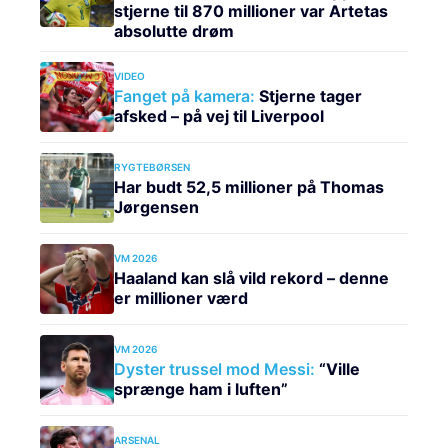
stjerne til 870 millioner var Artetas
absolutte drøm
VIDEO
Fanget på kamera:
Stjerne tager
afsked – på vej til Liverpool
RYGTEBØRSEN
Har budt 52,5 millioner på Thomas
Jørgensen
VM 2026
Haaland kan slå vild rekord – denne
er millioner værd
VM 2026
Dyster trussel mod Messi:
“Ville
sprænge ham i luften”
ARSENAL