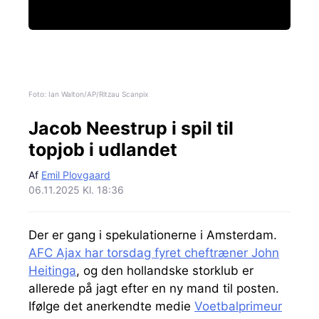
Foto: Ian Walton/AP/Ritzau Scanpix
Jacob Neestrup i spil til
topjob i udlandet
Af
Emil Plovgaard
06.11.2025 Kl. 18:36
Der er gang i spekulationerne i Amsterdam.
AFC Ajax har torsdag fyret cheftræner John
Heitinga
, og den hollandske storklub er
allerede på jagt efter en ny mand til posten.
Ifølge det anerkendte medie
Voetbalprimeur