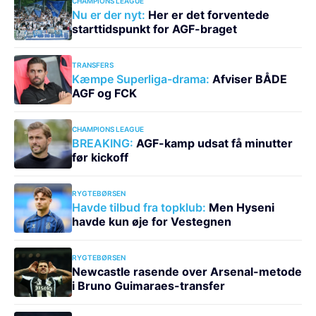
CHAMPIONS LEAGUE
Nu er der nyt:
Her er det forventede
starttidspunkt for AGF-braget
TRANSFERS
Kæmpe Superliga-drama:
Afviser BÅDE
AGF og FCK
CHAMPIONS LEAGUE
BREAKING:
AGF-kamp udsat få minutter
før kickoff
RYGTEBØRSEN
Havde tilbud fra topklub:
Men Hyseni
havde kun øje for Vestegnen
RYGTEBØRSEN
Newcastle rasende over Arsenal-metode
i Bruno Guimaraes-transfer