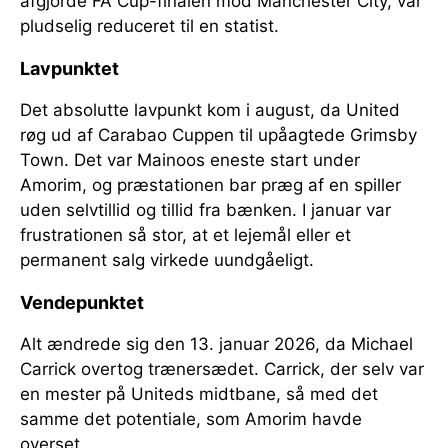
afgjorde FA Cup-finalen mod Manchester City, var
pludselig reduceret til en statist.
Lavpunktet
Det absolutte lavpunkt kom i august, da United
røg ud af Carabao Cuppen til upåagtede Grimsby
Town. Det var Mainoos eneste start under
Amorim, og præstationen bar præg af en spiller
uden selvtillid og tillid fra bænken. I januar var
frustrationen så stor, at et lejemål eller et
permanent salg virkede uundgåeligt.
Vendepunktet
Alt ændrede sig den 13. januar 2026, da Michael
Carrick overtog trænersædet. Carrick, der selv var
en mester på Uniteds midtbane, så med det
samme det potentiale, som Amorim havde
overset.