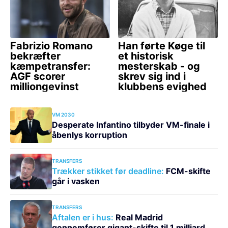
VM 2030
Desperate Infantino tilbyder VM-finale i
åbenlys korruption
TRANSFERS
Trækker stikket før deadline:
FCM-skifte
går i vasken
TRANSFERS
Aftalen er i hus:
Real Madrid
gennemfører gigant-skifte til 1 milliard