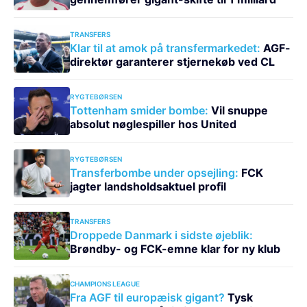
TRANSFERS
Klar til at amok på transfermarkedet:
AGF-
direktør garanterer stjernekøb ved CL
RYGTEBØRSEN
Tottenham smider bombe:
Vil snuppe
absolut nøglespiller hos United
RYGTEBØRSEN
Transferbombe under opsejling:
FCK
jagter landsholdsaktuel profil
TRANSFERS
Droppede Danmark i sidste øjeblik:
Brøndby- og FCK-emne klar for ny klub
CHAMPIONS LEAGUE
Fra AGF til europæisk gigant?
Tysk