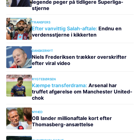
legende peger på tidligere Superliga-
stjerne
TRANSFERS
Efter vanvittig Salah-aftale:
Endnu en
verdensstjerne i kikkerten
DANSKERNYT
Niels Frederiksen trækker overskrifter
efter viral video
RYGTEBØRSEN
Kæmpe transferdrama:
Arsenal har
truffet afgørelse om Manchester United-
chok
NYHED
OB lander millionaftale kort efter
Thomasberg-ansættelse