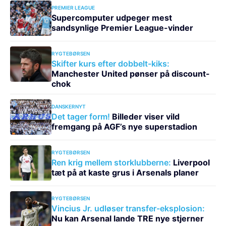
PREMIER LEAGUE
Supercomputer udpeger mest
sandsynlige Premier League-vinder
RYGTEBØRSEN
Skifter kurs efter dobbelt-kiks:
Manchester United pønser på discount-
chok
DANSKERNYT
Det tager form!
Billeder viser vild
fremgang på AGF’s nye superstadion
RYGTEBØRSEN
Ren krig mellem storklubberne:
Liverpool
tæt på at kaste grus i Arsenals planer
RYGTEBØRSEN
Vincius Jr. udløser transfer-eksplosion:
Nu kan Arsenal lande TRE nye stjerner