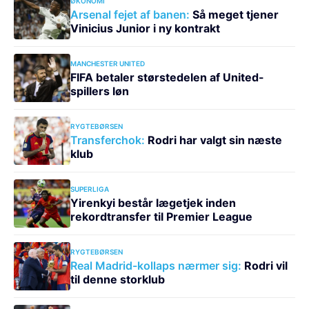
ØKONOMI
Arsenal fejet af banen:
Så meget tjener
Vinicius Junior i ny kontrakt
MANCHESTER UNITED
FIFA betaler størstedelen af United-
spillers løn
RYGTEBØRSEN
Transferchok:
Rodri har valgt sin næste
klub
SUPERLIGA
Yirenkyi består lægetjek inden
rekordtransfer til Premier League
RYGTEBØRSEN
Real Madrid-kollaps nærmer sig:
Rodri vil
til denne storklub