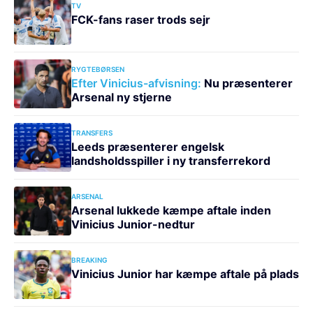
TV
FCK-fans raser trods sejr
RYGTEBØRSEN
Efter Vinicius-afvisning:
Nu præsenterer
Arsenal ny stjerne
TRANSFERS
Leeds præsenterer engelsk
landsholdsspiller i ny transferrekord
ARSENAL
Arsenal lukkede kæmpe aftale inden
Vinicius Junior-nedtur
BREAKING
Vinicius Junior har kæmpe aftale på plads