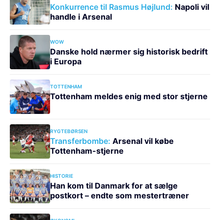
Konkurrence til Rasmus Højlund:
Napoli vil
handle i Arsenal
WOW
Danske hold nærmer sig historisk bedrift
i Europa
TOTTENHAM
Tottenham meldes enig med stor stjerne
RYGTEBØRSEN
Transferbombe:
Arsenal vil købe
Tottenham-stjerne
HISTORIE
Han kom til Danmark for at sælge
postkort – endte som mestertræner