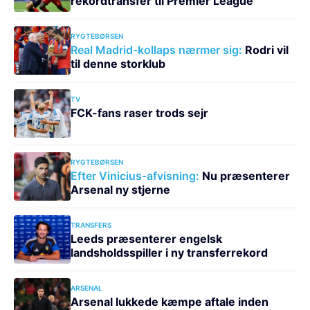
rekordtransfer til Premier League
RYGTEBØRSEN
Real Madrid-kollaps nærmer sig:
Rodri vil
til denne storklub
TV
FCK-fans raser trods sejr
RYGTEBØRSEN
Efter Vinicius-afvisning:
Nu præsenterer
Arsenal ny stjerne
TRANSFERS
Leeds præsenterer engelsk
landsholdsspiller i ny transferrekord
ARSENAL
Arsenal lukkede kæmpe aftale inden