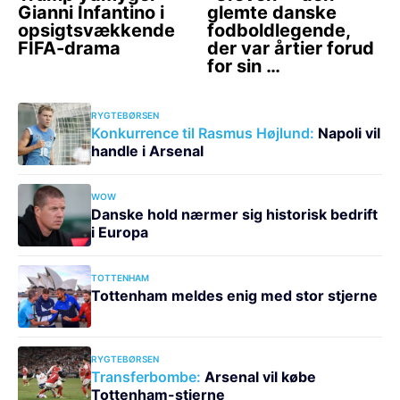
RYGTEBØRSEN
Konkurrence til Rasmus Højlund:
Napoli vil
handle i Arsenal
WOW
Danske hold nærmer sig historisk bedrift
i Europa
TOTTENHAM
Tottenham meldes enig med stor stjerne
RYGTEBØRSEN
Transferbombe:
Arsenal vil købe
Tottenham-stjerne