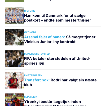
HISTORIE
Han kom til Danmark for at sælge
postkort – endte som mestertræner
ØKONOMI
Arsenal fejet af banen:
Så meget tjener
Vinicius Junior i ny kontrakt
MANCHESTER UNITED
FIFA betaler størstedelen af United-
spillers løn
RYGTEBØRSEN
Transferchok:
Rodri har valgt sin næste
klub
SUPERLIGA
Yirenkyi består lægetjek inden