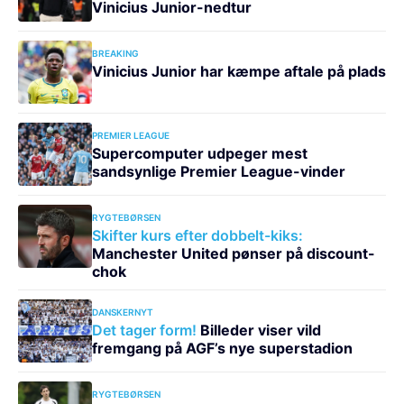
Vinicius Junior-nedtur
BREAKING
Vinicius Junior har kæmpe aftale på plads
PREMIER LEAGUE
Supercomputer udpeger mest
sandsynlige Premier League-vinder
RYGTEBØRSEN
Skifter kurs efter dobbelt-kiks:
Manchester United pønser på discount-
chok
DANSKERNYT
Det tager form!
Billeder viser vild
fremgang på AGF’s nye superstadion
RYGTEBØRSEN