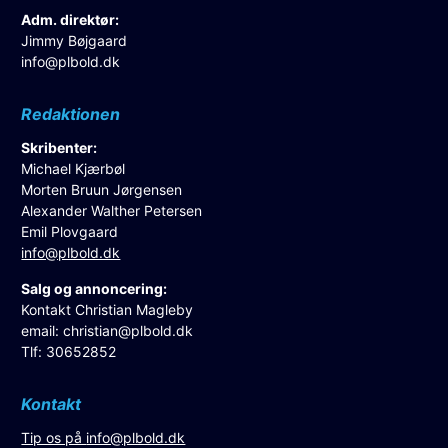
Adm. direktør:
Jimmy Bøjgaard
info@plbold.dk
Redaktionen
Skribenter:
Michael Kjærbøl
Morten Bruun Jørgensen
Alexander Walther Petersen
Emil Plovgaard
info@plbold.dk
Salg og annoncering:
Kontakt Christian Magleby
email:
christian@plbold.dk
Tlf: 30652852
Kontakt
Tip os på
info@plbold.dk