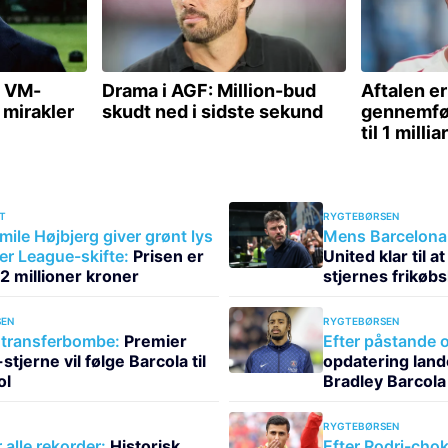
T
RYGTEBØRSEN
mile Højbjerg giver grønt lys
Mens Barcelona 
ier League-skifte:
Prisen er
United klar til 
112 millioner kroner
stjernes frikøbs
EN
RYGTEBØRSEN
transferbombe:
Premier
Efter påstande o
tjerne vil følge Barcola til
opdatering land
ol
Bradley Barcola
RYGTEBØRSEN
alle rekorder:
Historisk
Efter Rodri-chok