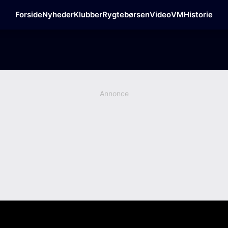
Forside
Nyheder
Klubber
Rygtebørsen
Video
VM
Historie
Annonce