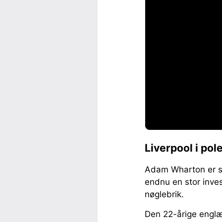
Liverpool i pole
Adam Wharton er sa
endnu en stor inve
nøglebrik.
Den 22-årige englæn