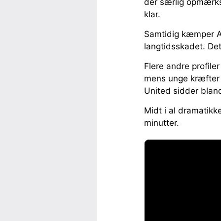
der særlig opmærk
klar.
Samtidig kæmper A
langtidsskadet. De
Flere andre profile
mens unge kræfter 
United sidder blan
Midt i al dramatikk
minutter.