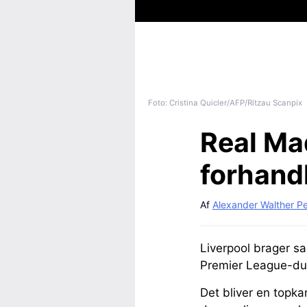
Foto: Cristina Quicler/AFP/Ritzau Scanpix
Real Mad
forhand
Af
Alexander Walther P
Liverpool brager s
Premier League-duel
Det bliver en topk