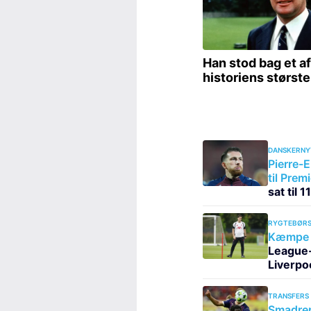
DANSKERNY
Pierre-E
til Prem
sat til 
RYGTEBØRS
Kæmpe 
League-s
Liverpo
TRANSFERS
Smadrer 