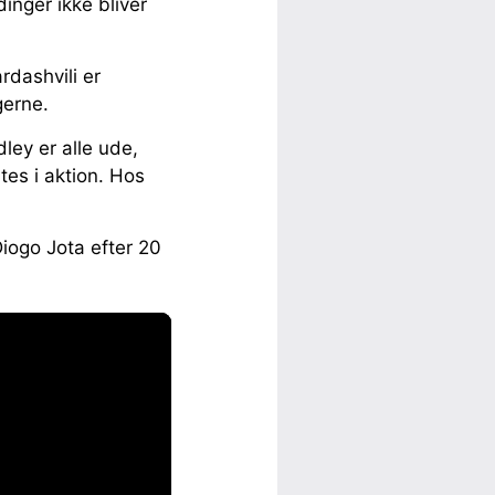
nger ikke bliver
dashvili er
gerne.
ley er alle ude,
es i aktion. Hos
Diogo Jota efter 20