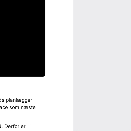
ds planlægger
alace som næste
. Derfor er