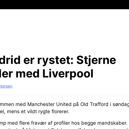
rid er rystet:
Stjerne
ler med Liverpool
etersen
ammen med Manchester United på Old Trafford i sønda
, mens et vildt rygte florerer.
amp med flere fravær af profiler hos begge mandskaber