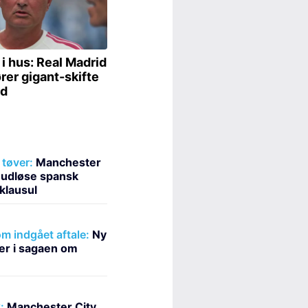
tøver:
Manchester
at udløse spansk
klausul
m indgået aftale:
Ny
er i sagaen om
:
Manchester City