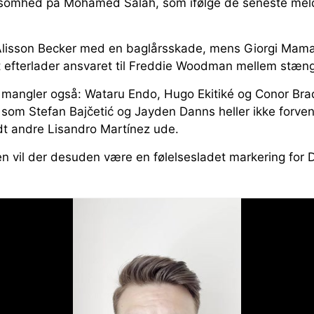
somhed på Mohamed Salah, som ifølge de seneste meldi
lisson Becker med en baglårsskade, mens Giorgi Mamar
t efterlader ansvaret til Freddie Woodman mellem stæn
r mangler også: Wataru Endo, Hugo Ekitiké og Conor Brad
som Stefan Bajčetić og Jayden Danns heller ikke forvent
dt andre Lisandro Martínez ude.
en vil der desuden være en følelsesladet markering for 