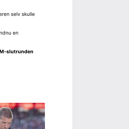
eren selv skulle
endnu en
 VM-slutrunden