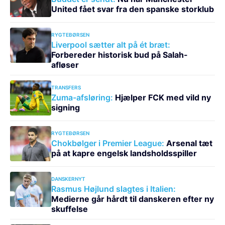
United fået svar fra den spanske storklub
RYGTEBØRSEN
Liverpool sætter alt på ét bræt:
Forbereder historisk bud på Salah-
afløser
TRANSFERS
Zuma-afsløring:
Hjælper FCK med vild ny
signing
RYGTEBØRSEN
Chokbølger i Premier League:
Arsenal tæt
på at kapre engelsk landsholdsspiller
DANSKERNYT
Rasmus Højlund slagtes i Italien:
Medierne går hårdt til danskeren efter ny
skuffelse