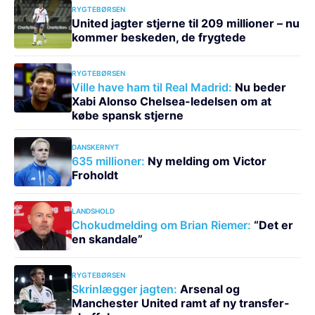
RYGTEBØRSEN
United jagter stjerne til 209 millioner – nu
kommer beskeden, de frygtede
RYGTEBØRSEN
Ville have ham til Real Madrid:
Nu beder
Xabi Alonso Chelsea-ledelsen om at
købe spansk stjerne
DANSKERNYT
635 millioner:
Ny melding om Victor
Froholdt
LANDSHOLD
Chokudmelding om Brian Riemer:
“Det er
en skandale”
RYGTEBØRSEN
Skrinlægger jagten:
Arsenal og
Manchester United ramt af ny transfer-