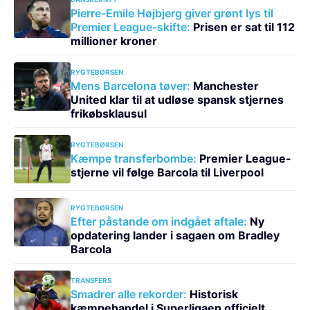
Pierre-Emile Højbjerg giver grønt lys til
Premier League-skifte:
Prisen er sat til 112
millioner kroner
RYGTEBØRSEN
Mens Barcelona tøver:
Manchester
United klar til at udløse spansk stjernes
frikøbsklausul
RYGTEBØRSEN
Kæmpe transferbombe:
Premier League-
stjerne vil følge Barcola til Liverpool
RYGTEBØRSEN
Efter påstande om indgået aftale:
Ny
opdatering lander i sagaen om Bradley
Barcola
TRANSFERS
Smadrer alle rekorder:
Historisk
kæmpehandel i Superligaen officielt