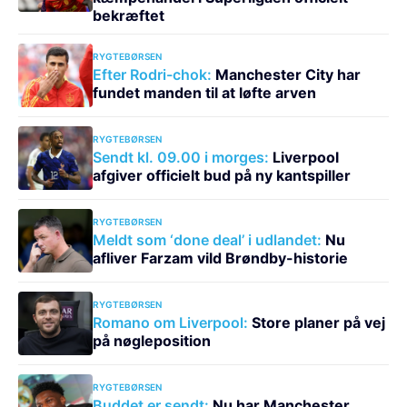
bekræftet
RYGTEBØRSEN
Efter Rodri-chok:
Manchester City har
fundet manden til at løfte arven
RYGTEBØRSEN
Sendt kl. 09.00 i morges:
Liverpool
afgiver officielt bud på ny kantspiller
RYGTEBØRSEN
Meldt som ‘done deal’ i udlandet:
Nu
afliver Farzam vild Brøndby-historie
RYGTEBØRSEN
Romano om Liverpool:
Store planer på vej
på nøgleposition
RYGTEBØRSEN
Buddet er sendt:
Nu har Manchester