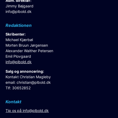
Adm. direktør:
Jimmy Bøjgaard
info@plbold.dk
Redaktionen
Skribenter:
Michael Kjærbøl
Morten Bruun Jørgensen
Alexander Walther Petersen
Emil Plovgaard
info@plbold.dk
Salg og annoncering:
Kontakt Christian Magleby
email:
christian@plbold.dk
Tlf: 30652852
Kontakt
Tip os på
info@plbold.dk