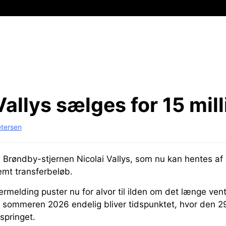
Vallys sælges for 15 mil
etersen
m Brøndby-stjernen Nicolai Vallys, som nu kan hentes a
emt transferbeløb.
rmelding puster nu for alvor til ilden om det længe ven
 sommeren 2026 endelig bliver tidspunktet, hvor den 2
 springet.