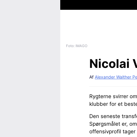
Foto: IMAGO
Nicolai 
Af
Alexander Walther P
Rygterne svirrer o
klubber for et best
Den seneste transfe
Spørgsmålet er, om
offensivprofil tager