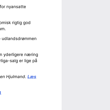
 for nyansatte
omisk rigtig god
um.
øve udlandsdrømmen
un yderligere næring
liga-salg er lige på
rten Hjulmand.
Læs
t