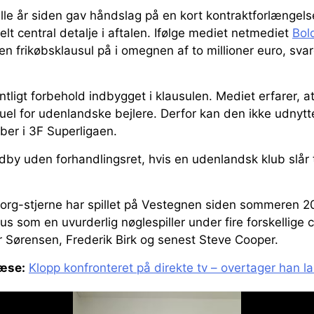
lille år siden gav håndslag på en kort kontraktforlængelse
elt central detalje i aftalen. Ifølge mediet netmediet
Bol
en frikøbsklausul på i omegnen af to millioner euro, svare
tligt forbehold indbygget i klausulen. Mediet erfarer, a
el for udenlandske bejlere. Derfor kan den ikke udnytt
ber i 3F Superligaen.
dby uden forhandlingsret, hvis en udenlandsk klub slår 
borg-stjerne har spillet på Vestegnen siden sommeren 20
us som en uvurderlig nøglespiller under fire forskellige 
r Sørensen, Frederik Birk og senest Steve Cooper.
æse:
Klopp konfronteret på direkte tv – overtager han l