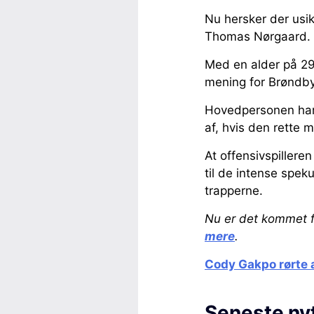
Nu hersker der usik
Thomas Nørgaard.
Med en alder på 29 
mening for Brøndby
Hovedpersonen har 
af, hvis den rette 
At offensivspillere
til de intense spek
trapperne.
Nu er det kommet f
mere
.
Cody Gakpo rørte 
Seneste ny