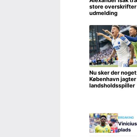
BREAKING
Viniciu
plads