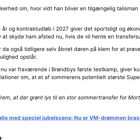
kerhed om, hvor vidt han bliver en tilgængelig talisman
år og kontraktudløb i 2027 giver det sportsligt og økon
 at skyde ham afsted nu, hvis de vil hente en transfers
da også tidligere selv åbnet døren på klem for at pr
mulighed opstår.
n nu var fraværende i Brøndbys første testkamp, giver k
ulationer om, at et af sommerens potentielt største Super
rem, at der grønt lys til en stor sommertransfer for Mo
alle med speciel jubelscene: Nu er VM-drømmen bras
t