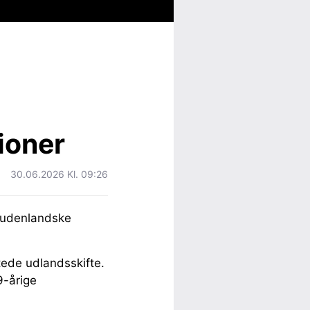
lioner
30.06.2026 Kl. 09:26
f udenlandske
tede udlandsskifte.
9-årige