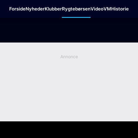
Forside
Nyheder
Klubber
Rygtebørsen
Video
VM
Historie
Annonce