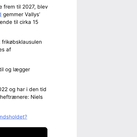
 frem til 2027, blev
d
gemmer Vallys’
nde til cirka 15
t frikøbsklausulen
es af
til og lægger
22 og har i den tid
cheftrænere: Niels
andsholdet?