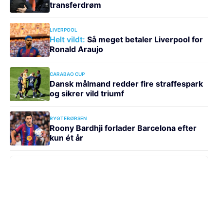
transferdrøm
LIVERPOOL
Helt vildt:
Så meget betaler Liverpool for
Ronald Araujo
CARABAO CUP
Dansk målmand redder fire straffespark
og sikrer vild triumf
RYGTEBØRSEN
Roony Bardhji forlader Barcelona efter
kun ét år