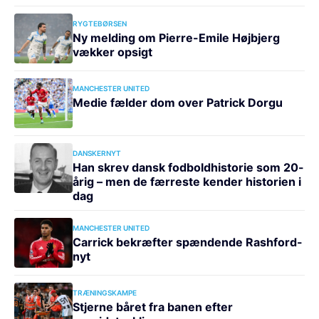
RYGTEBØRSEN
Ny melding om Pierre-Emile Højbjerg
vækker opsigt
MANCHESTER UNITED
Medie fælder dom over Patrick Dorgu
DANSKERNYT
Han skrev dansk fodboldhistorie som 20-
årig – men de færreste kender historien i
dag
MANCHESTER UNITED
Carrick bekræfter spændende Rashford-
nyt
TRÆNINGSKAMPE
Stjerne båret fra banen efter