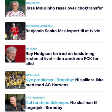
TRANSFERS
José Mourinho raser over choktransfer
MANCHESTER UNITED
Benjamin Sesko får ekspert til at tvivle
HISTORIE
Roy Hodgson fortrød én beslutning
resten af livet – den ændrede FCK for
altid
SUPERLIGA
Nye problemer i Brøndby:
Ni spillere ikke
med mod AC Horsens
RYGTEBØRSEN
Nul førsteholdskampe:
Nu skal han til
lægetjek i Brøndby