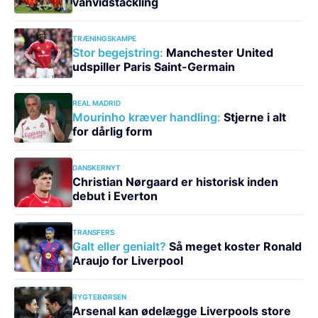
vanvidstackling
TRÆNINGSKAMPE
Stor begejstring:
Manchester United
udspiller Paris Saint-Germain
REAL MADRID
Mourinho kræver handling:
Stjerne i alt
for dårlig form
DANSKERNYT
Christian Nørgaard er historisk inden
debut i Everton
TRANSFERS
Galt eller genialt?
Så meget koster Ronald
Araujo for Liverpool
RYGTEBØRSEN
Arsenal kan ødelægge Liverpools store