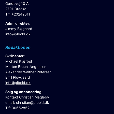
Gerdsvej 10 A
2791 Dragør
Tlf. +20242011
Adm. direktør:
Jimmy Bøjgaard
info@plbold.dk
Redaktionen
Skribenter:
Michael Kjærbøl
Morten Bruun Jørgensen
Alexander Walther Petersen
Emil Plovgaard
info@plbold.dk
Salg og annoncering:
Kontakt Christian Magleby
email:
christian@plbold.dk
Tlf: 30652852