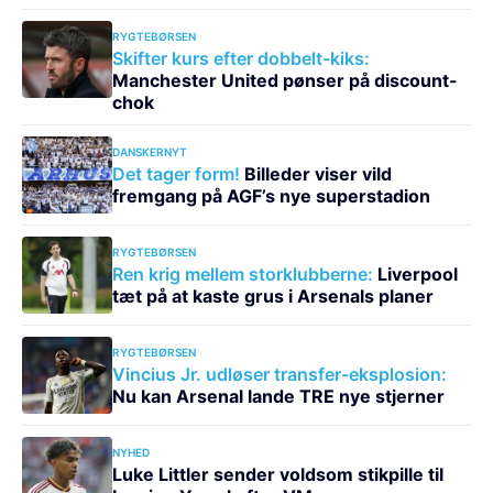
RYGTEBØRSEN
Skifter kurs efter dobbelt-kiks:
Manchester United pønser på discount-
chok
DANSKERNYT
Det tager form!
Billeder viser vild
fremgang på AGF’s nye superstadion
RYGTEBØRSEN
Ren krig mellem storklubberne:
Liverpool
tæt på at kaste grus i Arsenals planer
RYGTEBØRSEN
Vincius Jr. udløser transfer-eksplosion:
Nu kan Arsenal lande TRE nye stjerner
NYHED
Luke Littler sender voldsom stikpille til