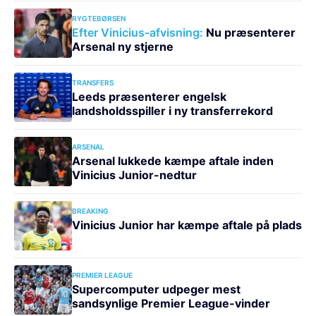
RYGTEBØRSEN
Efter Vinicius-afvisning:
Nu præsenterer
Arsenal ny stjerne
TRANSFERS
Leeds præsenterer engelsk
landsholdsspiller i ny transferrekord
ARSENAL
Arsenal lukkede kæmpe aftale inden
Vinicius Junior-nedtur
BREAKING
Vinicius Junior har kæmpe aftale på plads
PREMIER LEAGUE
Supercomputer udpeger mest
sandsynlige Premier League-vinder