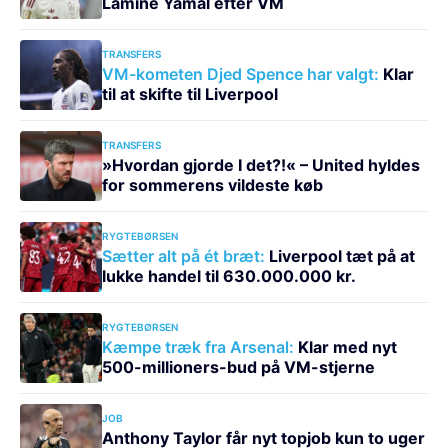
Lamine Yamal efter VM
TRANSFERS
VM-kometen Djed Spence har valgt:
Klar
til at skifte til Liverpool
TRANSFERS
»Hvordan gjorde I det?!« – United hyldes
for sommerens vildeste køb
RYGTEBØRSEN
Sætter alt på ét bræt:
Liverpool tæt på at
lukke handel til 630.000.000 kr.
RYGTEBØRSEN
Kæmpe træk fra Arsenal:
Klar med nyt
500-millioners-bud på VM-stjerne
JOB
Anthony Taylor får nyt topjob kun to uger