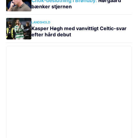
Chok-beslutning i Brøndby:
Nørgaard
bænker stjernen
LANDSHOLD
Kasper Høgh med vanvittigt Celtic-svar
efter hård debut