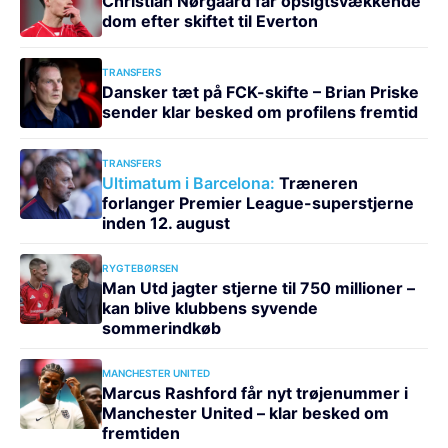
Christian Nørgaard får opsigtsvækkende
dom efter skiftet til Everton
TRANSFERS
Dansker tæt på FCK-skifte – Brian Priske
sender klar besked om profilens fremtid
TRANSFERS
Ultimatum i Barcelona:
Træneren
forlanger Premier League-superstjerne
inden 12. august
RYGTEBØRSEN
Man Utd jagter stjerne til 750 millioner –
kan blive klubbens syvende
sommerindkøb
MANCHESTER UNITED
Marcus Rashford får nyt trøjenummer i
Manchester United – klar besked om
fremtiden