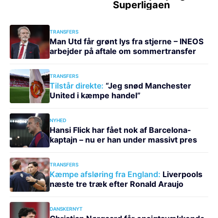
TRANSFERS
Man Utd får grønt lys fra stjerne – INEOS
arbejder på aftale om sommertransfer
TRANSFERS
Tilstår direkte:
“Jeg snød Manchester
United i kæmpe handel”
NYHED
Hansi Flick har fået nok af Barcelona-
kaptajn – nu er han under massivt pres
TRANSFERS
Kæmpe afsløring fra England:
Liverpools
næste tre træk efter Ronald Araujo
DANSKERNYT