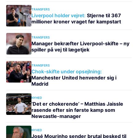
TRANSFERS
Liverpool holder vejret:
Stjerne til 367
millioner kroner vraget før kampstart
TRANSFERS
Manager bekræfter Liverpool-skifte – ny
spiller på vej til lægetjek
TRANSFERS
Chok-skifte under opsejlning:
Manchester United henvender sig i
Madrid
NYHED
‘Det er chokerende’ – Matthias Jaissle
rasende efter sin første kamp som
Newcastle-manager
NYHED
José Mourinho sender brutal besked til