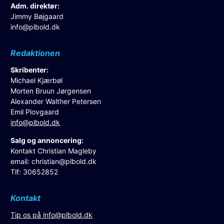
Adm. direktør:
Jimmy Bøjgaard
info@plbold.dk
Redaktionen
Skribenter:
Michael Kjærbøl
Morten Bruun Jørgensen
Alexander Walther Petersen
Emil Plovgaard
info@plbold.dk
Salg og annoncering:
Kontakt Christian Magleby
email:
christian@plbold.dk
Tlf: 30652852
Kontakt
Tip os på
info@plbold.dk