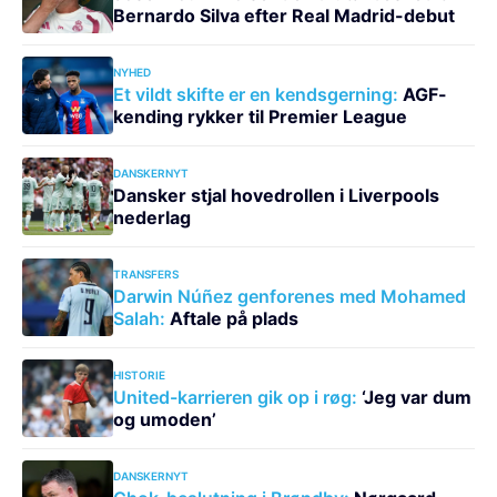
Bernardo Silva efter Real Madrid-debut
NYHED
Et vildt skifte er en kendsgerning:
AGF-
kending rykker til Premier League
DANSKERNYT
Dansker stjal hovedrollen i Liverpools
nederlag
TRANSFERS
Darwin Núñez genforenes med Mohamed
Salah:
Aftale på plads
HISTORIE
United-karrieren gik op i røg:
‘Jeg var dum
og umoden’
DANSKERNYT