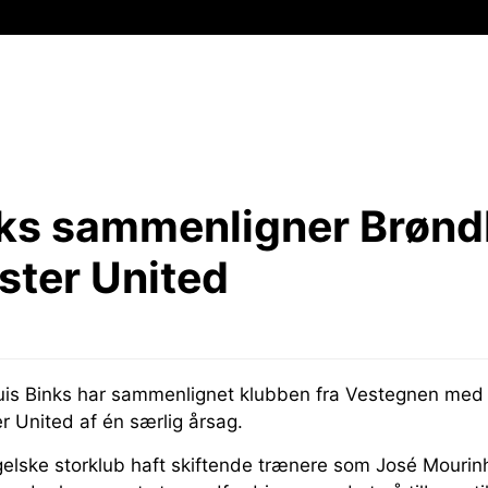
nks sammenligner Brøn
ter United
uis Binks har sammenlignet klubben fra Vestegnen med
r United af én særlig årsag.
gelske storklub haft skiftende trænere som José Mourin