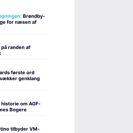
egningen:
Brøndby-
ge for næsen af
 på randen af
t
ards første ord
e vækker genklang
e historie om AGF-
ames Bogere
tino tilbyder VM-