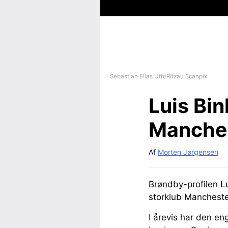
Sebastian Elias Uth/Ritzau Scanpix
Luis Bi
Manches
Af
Morten Jørgensen
Brøndby-profilen L
storklub Mancheste
I årevis har den en