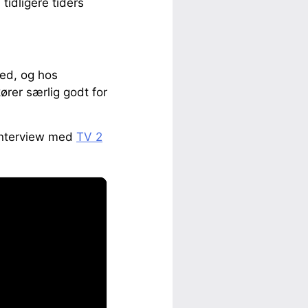
tidligere tiders
ted, og hos
ører særlig godt for
 interview med
TV 2