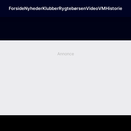
Forside
Nyheder
Klubber
Rygtebørsen
Video
VM
Historie
Annonce