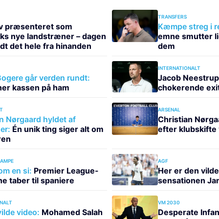
TRANSFERS
v præsenteret som
Kæmpe streg i r
s nye landstræner – dagen
emne smutter li
ldt det hele fra hinanden
dem
INTERNATIONALT
ogere går verden rundt:
Jacob Neestrup
ner kassen på ham
chokerende exi
T
ARSENAL
n Nørgaard hyldet af
Christian Nørga
er:
Én unik ting siger alt om
efter klubskift
ren
KAMPE
AGF
om en si:
Premier League-
Her er den vild
e taber til spaniere
sensationen J
NALT
VM 2030
ilde video:
Mohamed Salah
Desperate Infan