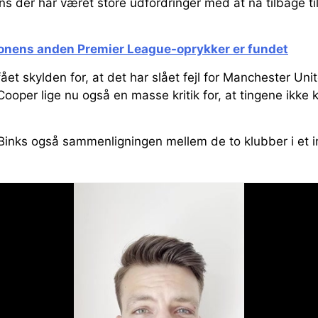
s der har været store udfordringer med at nå tilbage til 
onens anden Premier League-oprykker er fundet
ået skylden for, at det har slået fejl for Manchester Uni
ooper lige nu også en masse kritik for, at tingene ikke k
.
 Binks også sammenligningen mellem de to klubber i et