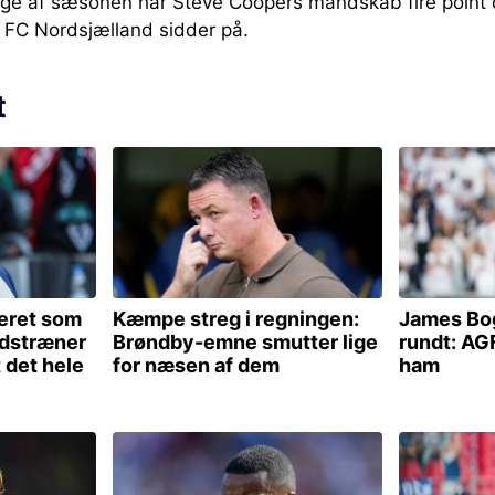
ge af sæsonen har Steve Coopers mandskab fire point o
m FC Nordsjælland sidder på.
t