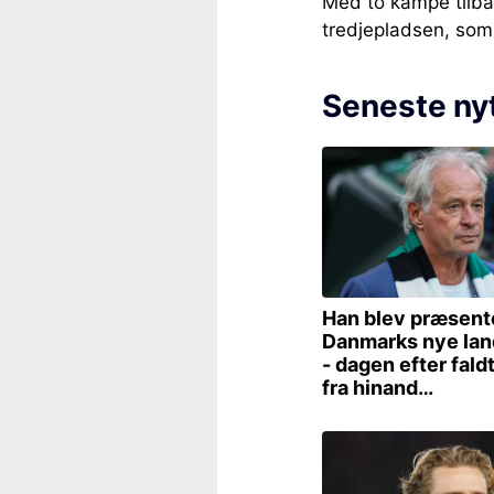
Med to kampe tilba
tredjepladsen, so
Seneste ny