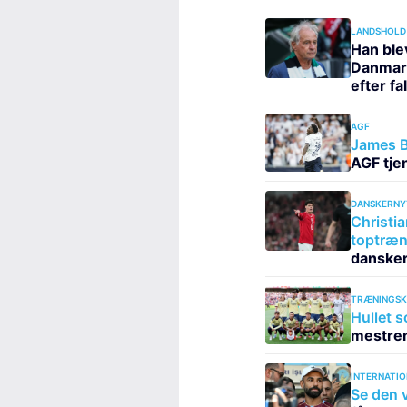
LANDSHOLD
Han ble
Danmark
efter fa
AGF
James B
AGF tje
DANSKERNY
Christia
toptræn
danske
TRÆNINGS
Hullet s
mestren
INTERNATIO
Se den v