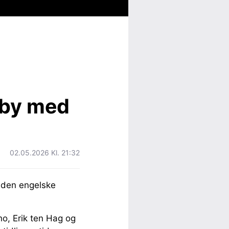
dby med
02.05.2026 Kl. 21:32
 den engelske
ho, Erik ten Hag og