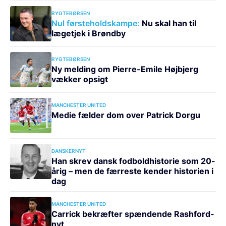
RYGTEBØRSEN
Nul førsteholdskampe:
Nu skal han til
lægetjek i Brøndby
RYGTEBØRSEN
Ny melding om Pierre-Emile Højbjerg
vækker opsigt
MANCHESTER UNITED
Medie fælder dom over Patrick Dorgu
DANSKERNYT
Han skrev dansk fodboldhistorie som 20-
årig – men de færreste kender historien i
dag
MANCHESTER UNITED
Carrick bekræfter spændende Rashford-
nyt