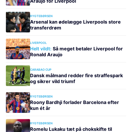
Araujo for Liverpool
RYGTEBØRSEN
Arsenal kan ødelægge Liverpools store
transferdrøm
LIVERPOOL
Helt vildt:
Så meget betaler Liverpool for
Ronald Araujo
CARABAO CUP
Dansk målmand redder fire straffespark
og sikrer vild triumf
RYGTEBØRSEN
Roony Bardhji forlader Barcelona efter
kun ét år
RYGTEBØRSEN
Romelu Lukaku tæt på chokskifte til