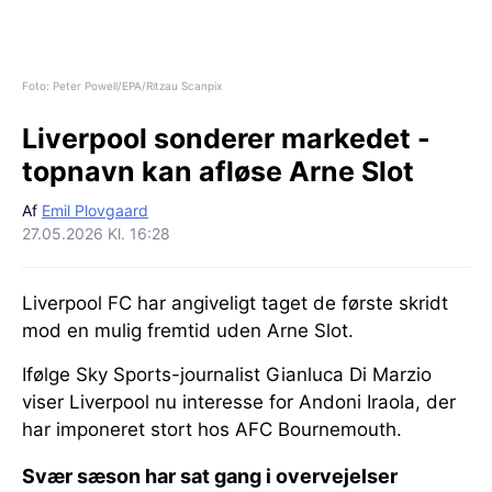
Foto: Peter Powell/EPA/Ritzau Scanpix
Liverpool sonderer markedet -
topnavn kan afløse Arne Slot
Af
Emil Plovgaard
27.05.2026 Kl. 16:28
Liverpool FC har angiveligt taget de første skridt
mod en mulig fremtid uden Arne Slot.
Ifølge Sky Sports-journalist Gianluca Di Marzio
viser Liverpool nu interesse for Andoni Iraola, der
har imponeret stort hos AFC Bournemouth.
Svær sæson har sat gang i overvejelser