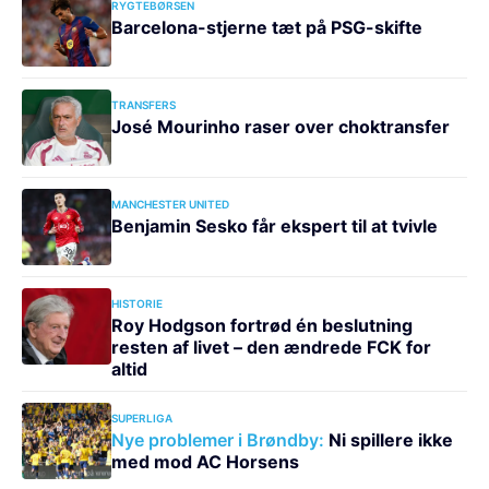
RYGTEBØRSEN
Barcelona-stjerne tæt på PSG-skifte
TRANSFERS
José Mourinho raser over choktransfer
MANCHESTER UNITED
Benjamin Sesko får ekspert til at tvivle
HISTORIE
Roy Hodgson fortrød én beslutning
resten af livet – den ændrede FCK for
altid
SUPERLIGA
Nye problemer i Brøndby:
Ni spillere ikke
med mod AC Horsens