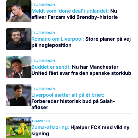
RYGTEBØRSEN
Meldt som ‘done deal’ i udlandet:
Nu
afliver Farzam vild Brøndby-historie
RYGTEBØRSEN
Romano om Liverpool:
Store planer på vej
på nøgleposition
RYGTEBØRSEN
Buddet er sendt:
Nu har Manchester
United fået svar fra den spanske storklub
RYGTEBØRSEN
Liverpool sætter alt på ét bræt:
Forbereder historisk bud på Salah-
afløser
TRANSFERS
Zuma-afsløring:
Hjælper FCK med vild ny
signing