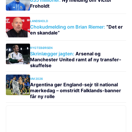
Froholdt
LANDSHOLD
Chokudmelding om Brian Riemer:
“Det er
en skandale”
RYGTEBØRSEN
Skrinlægger jagten:
Arsenal og
Manchester United ramt af ny transfer-
skuffelse
VM 2026
Argentina gør England-sejr til national
mærkedag – omstridt Falklands-banner
får ny rolle