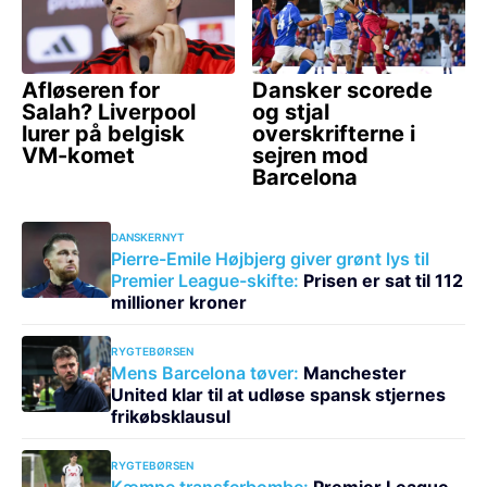
DANSKERNYT
Pierre-Emile Højbjerg giver grønt lys til
Premier League-skifte:
Prisen er sat til 112
millioner kroner
RYGTEBØRSEN
Mens Barcelona tøver:
Manchester
United klar til at udløse spansk stjernes
frikøbsklausul
RYGTEBØRSEN
Kæmpe transferbombe:
Premier League-