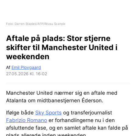
Foto: Darren Staples/AFP/Ritzau Scanpix
Aftale på plads:
Stor stjerne
skifter til Manchester United i
weekenden
Af
Emil Plovgaard
27.05.2026 Kl. 16:02
Manchester United nærmer sig en aftale med
Atalanta om midtbanestjernen Éderson.
Ifølge både
Sky Sports
og transferjournalist
Fabrizio Romano
er forhandlingerne nu i den
afsluttende fase, og en samlet aftale kan falde på
plads allerede inden weekenden.