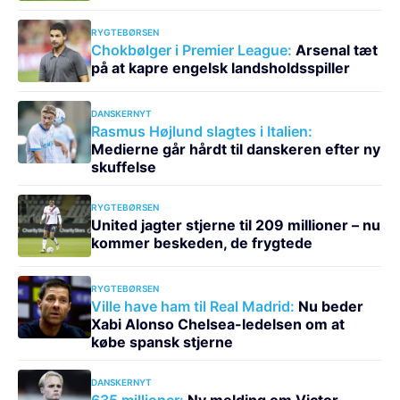
RYGTEBØRSEN
Chokbølger i Premier League:
Arsenal tæt
på at kapre engelsk landsholdsspiller
DANSKERNYT
Rasmus Højlund slagtes i Italien:
Medierne går hårdt til danskeren efter ny
skuffelse
RYGTEBØRSEN
United jagter stjerne til 209 millioner – nu
kommer beskeden, de frygtede
RYGTEBØRSEN
Ville have ham til Real Madrid:
Nu beder
Xabi Alonso Chelsea-ledelsen om at
købe spansk stjerne
DANSKERNYT
635 millioner:
Ny melding om Victor