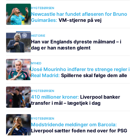
RYGTEBØRSEN
Newcastle har fundet afløseren for Bruno
Guimarães:
VM-stjerne på vej
HISTORIE
Han var Englands dyreste målmand – i
dag er han næsten glemt
NYHED
José Mourinho indfører tre strenge regler i
Real Madrid:
Spillerne skal følge dem alle
RYGTEBØRSEN
410 millioner kroner:
Liverpool banker
transfer i mål – lægetjek i dag
RYGTEBØRSEN
Modstridende meldinger om Barcola:
Liverpool sætter foden ned over for PSG