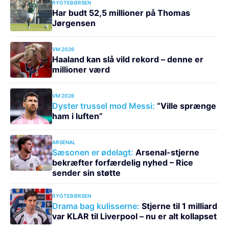
RYGTEBØRSEN
Har budt 52,5 millioner på Thomas
Jørgensen
VM 2026
Haaland kan slå vild rekord – denne er
millioner værd
VM 2026
Dyster trussel mod Messi:
“Ville sprænge
ham i luften”
ARSENAL
Sæsonen er ødelagt:
Arsenal-stjerne
bekræfter forfærdelig nyhed – Rice
sender sin støtte
RYGTEBØRSEN
Drama bag kulisserne:
Stjerne til 1 milliard
var KLAR til Liverpool – nu er alt kollapset