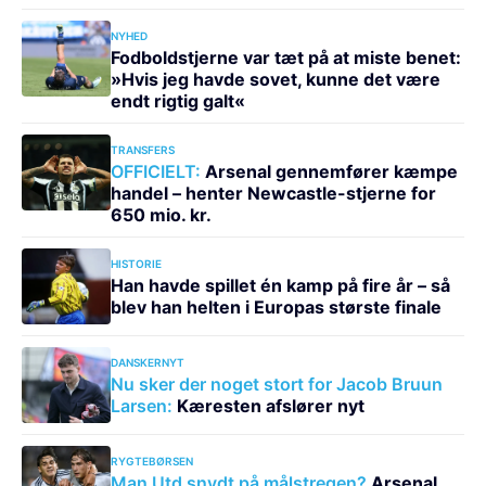
NYHED
Fodboldstjerne var tæt på at miste benet:
»Hvis jeg havde sovet, kunne det være
endt rigtig galt«
TRANSFERS
OFFICIELT:
Arsenal gennemfører kæmpe
handel – henter Newcastle-stjerne for
650 mio. kr.
HISTORIE
Han havde spillet én kamp på fire år – så
blev han helten i Europas største finale
DANSKERNYT
Nu sker der noget stort for Jacob Bruun
Larsen:
Kæresten afslører nyt
RYGTEBØRSEN
Man Utd snydt på målstregen?
Arsenal