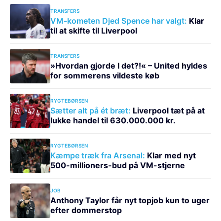
TRANSFERS
VM-kometen Djed Spence har valgt:
Klar
til at skifte til Liverpool
TRANSFERS
»Hvordan gjorde I det?!« – United hyldes
for sommerens vildeste køb
RYGTEBØRSEN
Sætter alt på ét bræt:
Liverpool tæt på at
lukke handel til 630.000.000 kr.
RYGTEBØRSEN
Kæmpe træk fra Arsenal:
Klar med nyt
500-millioners-bud på VM-stjerne
JOB
Anthony Taylor får nyt topjob kun to uger
efter dommerstop