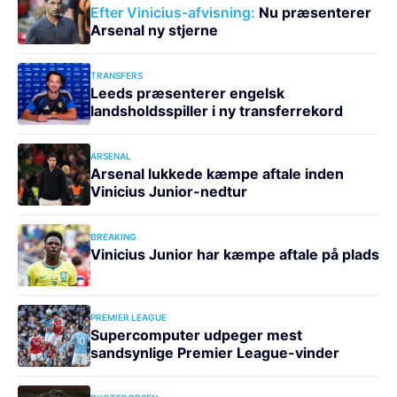
Efter Vinicius-afvisning:
Nu præsenterer
Arsenal ny stjerne
TRANSFERS
Leeds præsenterer engelsk
landsholdsspiller i ny transferrekord
ARSENAL
Arsenal lukkede kæmpe aftale inden
Vinicius Junior-nedtur
BREAKING
Vinicius Junior har kæmpe aftale på plads
PREMIER LEAGUE
Supercomputer udpeger mest
sandsynlige Premier League-vinder