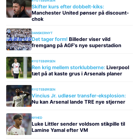
RYGTEBØRSEN
Skifter kurs efter dobbelt-kiks:
Manchester United pønser på discount-
chok
DANSKERNYT
Det tager form!
Billeder viser vild
fremgang på AGF’s nye superstadion
RYGTEBØRSEN
Ren krig mellem storklubberne:
Liverpool
tæt på at kaste grus i Arsenals planer
RYGTEBØRSEN
Vincius Jr. udløser transfer-eksplosion:
Nu kan Arsenal lande TRE nye stjerner
NYHED
Luke Littler sender voldsom stikpille til
Lamine Yamal efter VM