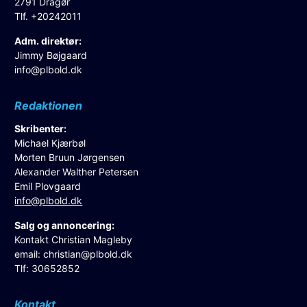
2791 Dragør
Tlf. +20242011
Adm. direktør:
Jimmy Bøjgaard
info@plbold.dk
Redaktionen
Skribenter:
Michael Kjærbøl
Morten Bruun Jørgensen
Alexander Walther Petersen
Emil Plovgaard
info@plbold.dk
Salg og annoncering:
Kontakt Christian Magleby
email:
christian@plbold.dk
Tlf: 30652852
Kontakt