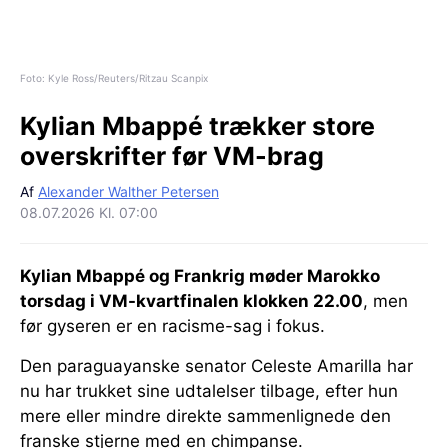
Foto: Kyle Ross/Reuters/Ritzau Scanpix
Kylian Mbappé trækker store
overskrifter før VM-brag
Af
Alexander Walther Petersen
08.07.2026 Kl. 07:00
Kylian Mbappé og Frankrig møder Marokko
torsdag i VM-kvartfinalen klokken 22.00
, men
før gyseren er en racisme-sag i fokus.
Den paraguayanske senator Celeste Amarilla har
nu har trukket sine udtalelser tilbage, efter hun
mere eller mindre direkte sammenlignede den
franske stjerne med en chimpanse.