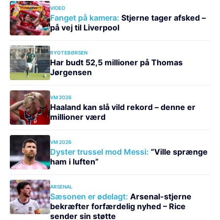
VIDEO
Fanget på kamera:
Stjerne tager afsked –
på vej til Liverpool
RYGTEBØRSEN
Har budt 52,5 millioner på Thomas
Jørgensen
VM 2026
Haaland kan slå vild rekord – denne er
millioner værd
VM 2026
Dyster trussel mod Messi:
“Ville sprænge
ham i luften”
ARSENAL
Sæsonen er ødelagt:
Arsenal-stjerne
bekræfter forfærdelig nyhed – Rice
sender sin støtte