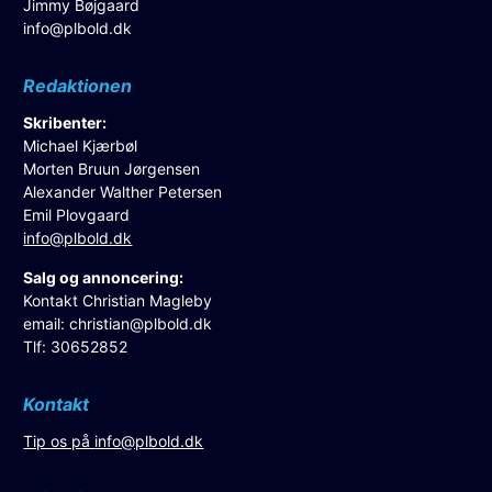
Jimmy Bøjgaard
info@plbold.dk
Redaktionen
Skribenter:
Michael Kjærbøl
Morten Bruun Jørgensen
Alexander Walther Petersen
Emil Plovgaard
info@plbold.dk
Salg og annoncering:
Kontakt Christian Magleby
email:
christian@plbold.dk
Tlf: 30652852
Kontakt
Tip os på
info@plbold.dk