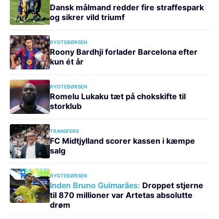
Dansk målmand redder fire straffespark
og sikrer vild triumf
RYGTEBØRSEN
Roony Bardhji forlader Barcelona efter
kun ét år
RYGTEBØRSEN
Romelu Lukaku tæt på chokskifte til
storklub
TRANSFERS
FC Midtjylland scorer kassen i kæmpe
salg
RYGTEBØRSEN
Inden Bruno Guimarães:
Droppet stjerne
til 870 millioner var Artetas absolutte
drøm