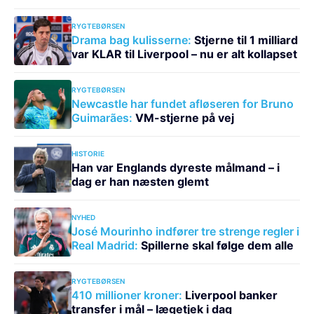
RYGTEBØRSEN
Drama bag kulisserne:
Stjerne til 1 milliard
var KLAR til Liverpool – nu er alt kollapset
RYGTEBØRSEN
Newcastle har fundet afløseren for Bruno
Guimarães:
VM-stjerne på vej
HISTORIE
Han var Englands dyreste målmand – i
dag er han næsten glemt
NYHED
José Mourinho indfører tre strenge regler i
Real Madrid:
Spillerne skal følge dem alle
RYGTEBØRSEN
410 millioner kroner:
Liverpool banker
transfer i mål – lægetjek i dag