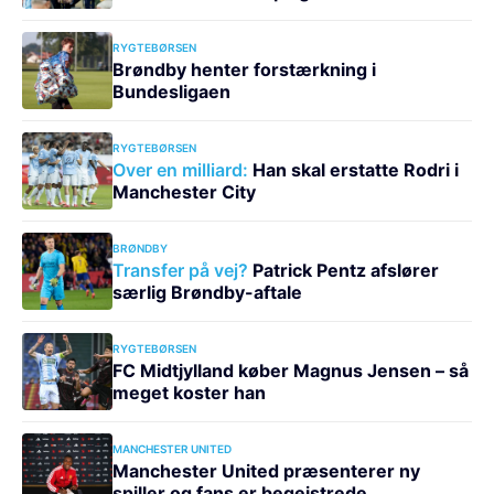
RYGTEBØRSEN
Brøndby henter forstærkning i
Bundesligaen
RYGTEBØRSEN
Over en milliard:
Han skal erstatte Rodri i
Manchester City
BRØNDBY
Transfer på vej?
Patrick Pentz afslører
særlig Brøndby-aftale
RYGTEBØRSEN
FC Midtjylland køber Magnus Jensen – så
meget koster han
MANCHESTER UNITED
Manchester United præsenterer ny
spiller og fans er begejstrede