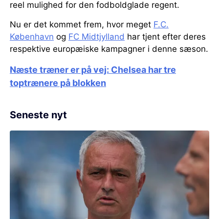
reel mulighed for den fodboldglade regent.
Nu er det kommet frem, hvor meget
F.C.
København
og
FC Midtjylland
har tjent efter deres
respektive europæiske kampagner i denne sæson.
Næste træner er på vej: Chelsea har tre
toptrænere på blokken
Seneste nyt