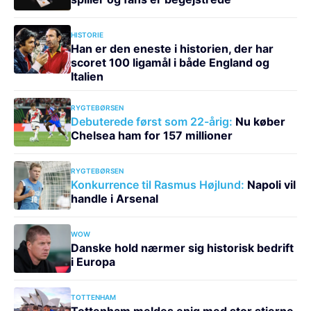
HISTORIE
Han er den eneste i historien, der har
scoret 100 ligamål i både England og
Italien
RYGTEBØRSEN
Debuterede først som 22-årig:
Nu køber
Chelsea ham for 157 millioner
RYGTEBØRSEN
Konkurrence til Rasmus Højlund:
Napoli vil
handle i Arsenal
WOW
Danske hold nærmer sig historisk bedrift
i Europa
TOTTENHAM
Tottenham meldes enig med stor stjerne