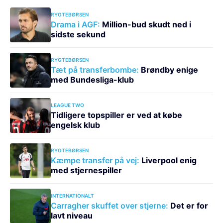
RYGTEBØRSEN
Drama i AGF:
Million-bud skudt ned i
sidste sekund
RYGTEBØRSEN
Tæt på transferbombe:
Brøndby enige
med Bundesliga-klub
LEAGUE TWO
Tidligere topspiller er ved at købe
engelsk klub
RYGTEBØRSEN
Kæmpe transfer på vej:
Liverpool enig
med stjernespiller
INTERNATIONALT
Carragher skuffet over stjerne:
Det er for
lavt niveau