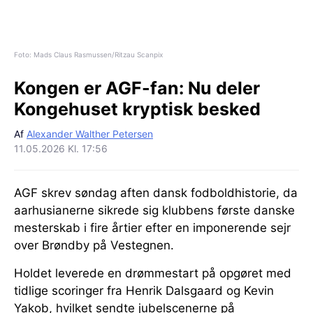
Foto: Mads Claus Rasmussen/Ritzau Scanpix
Kongen er AGF-fan:
Nu deler
Kongehuset kryptisk besked
Af
Alexander Walther Petersen
11.05.2026 Kl. 17:56
AGF skrev søndag aften dansk fodboldhistorie, da
aarhusianerne sikrede sig klubbens første danske
mesterskab i fire årtier efter en imponerende sejr
over Brøndby på Vestegnen.
Holdet leverede en drømmestart på opgøret med
tidlige scoringer fra Henrik Dalsgaard og Kevin
Yakob, hvilket sendte jubelscenerne på