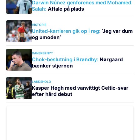
Darwin Núñez genforenes med Mohamed
Salah:
Aftale på plads
HISTORIE
United-karrieren gik op i røg:
‘Jeg var dum
og umoden’
DANSKERNYT
Chok-beslutning i Brøndby:
Nørgaard
bænker stjernen
LANDSHOLD
Kasper Høgh med vanvittigt Celtic-svar
efter hård debut