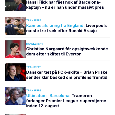
Hansi Flick har fået nok af Barcelona-
kaptajn – nu er han under massivt pres
TRANSFERS
Kæmpe afsløring fra England:
Liverpools
næste tre træk efter Ronald Araujo
DANSKERNYT
Christian Nørgaard får opsigtsvækkende
dom efter skiftet til Everton
TRANSFERS
Dansker tæt på FCK-skifte – Brian Priske
sender klar besked om profilens fremtid
TRANSFERS
Ultimatum i Barcelona:
Træneren
forlanger Premier League-superstjerne
inden 12. august