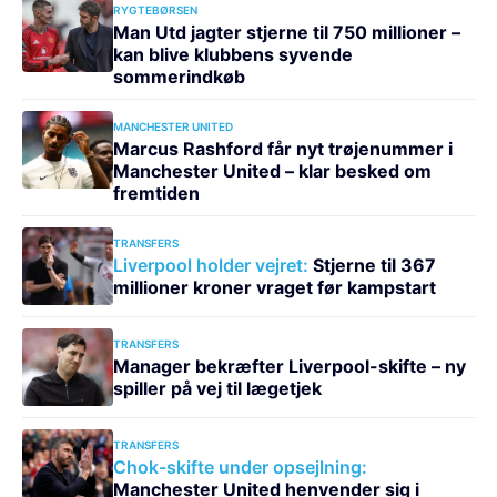
RYGTEBØRSEN
Man Utd jagter stjerne til 750 millioner –
kan blive klubbens syvende
sommerindkøb
MANCHESTER UNITED
Marcus Rashford får nyt trøjenummer i
Manchester United – klar besked om
fremtiden
TRANSFERS
Liverpool holder vejret:
Stjerne til 367
millioner kroner vraget før kampstart
TRANSFERS
Manager bekræfter Liverpool-skifte – ny
spiller på vej til lægetjek
TRANSFERS
Chok-skifte under opsejlning:
Manchester United henvender sig i