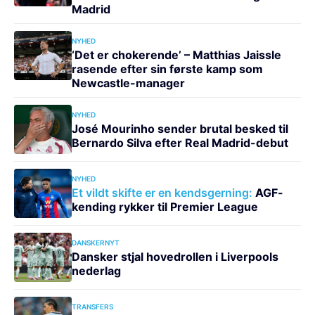
Madrid
NYHED
‘Det er chokerende’ – Matthias Jaissle
rasende efter sin første kamp som
Newcastle-manager
NYHED
José Mourinho sender brutal besked til
Bernardo Silva efter Real Madrid-debut
NYHED
Et vildt skifte er en kendsgerning:
AGF-
kending rykker til Premier League
DANSKERNYT
Dansker stjal hovedrollen i Liverpools
nederlag
TRANSFERS