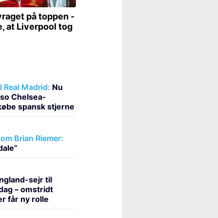
l Real Madrid:
Nu
nso Chelsea-
købe spansk stjerne
om Brian Riemer:
dale”
gland-sejr til
dag – omstridt
 får ny rolle