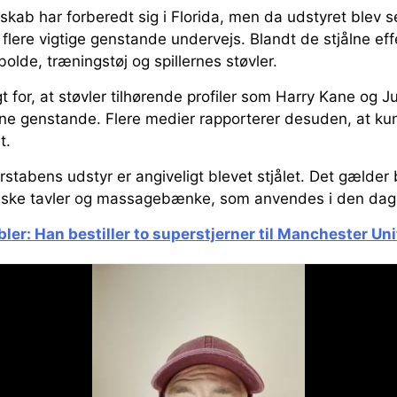
ab har forberedt sig i Florida, men da udstyret blev se
 flere vigtige genstande undervejs. Blandt de stjålne eff
bolde, træningstøj og spillernes støvler.
gt for, at støvler tilhørende profiler som Harry Kane og 
ne genstande. Flere medier rapporterer desuden, at ku
t.
stabens udstyr er angiveligt blevet stjålet. Det gælder
tiske tavler og massagebænke, som anvendes i den dagl
bler: Han bestiller to superstjerner til Manchester Un