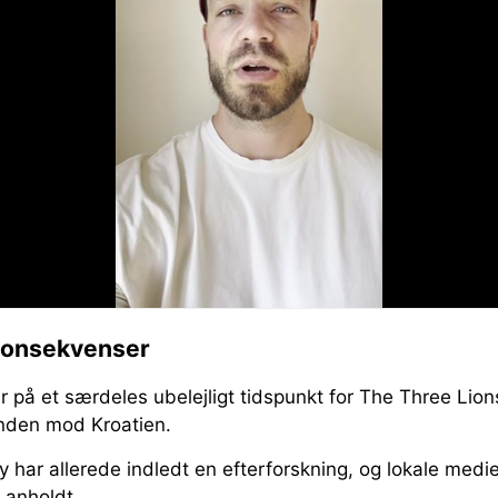
 konsekvenser
å et særdeles ubelejligt tidspunkt for The Three Lion
nden mod Kroatien.
ity har allerede indledt en efterforskning, og lokale medi
 anholdt.