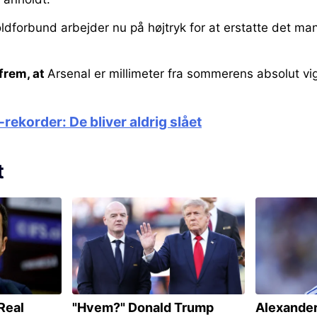
ldforbund arbejder nu på højtryk for at erstatte det ma
frem, at
Arsenal er millimeter fra sommerens absolut vig
rekorder: De bliver aldrig slået
t