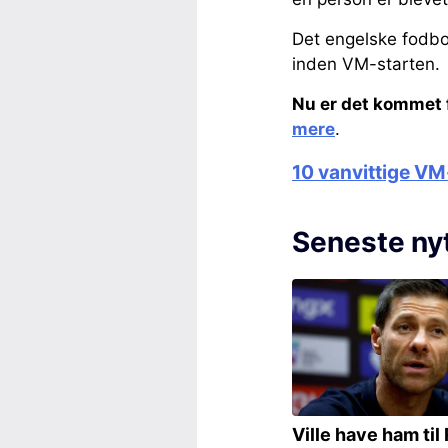
Det engelske fodbo
inden VM-starten.
Nu er det kommet 
mere
.
10 vanvittige VM-
Seneste ny