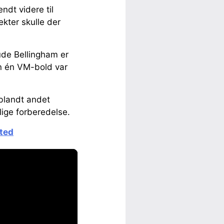
ndt videre til
ekter skulle der
Jude Bellingham er
n én VM-bold var
 blandt andet
ige forberedelse.
ited