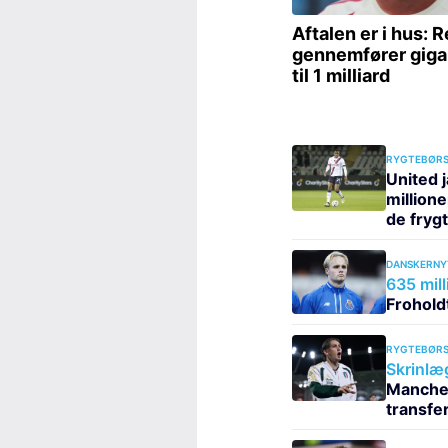
RYGTEBØRS
United j
million
de fryg
DANSKERNY
635 mill
Frohold
RYGTEBØRS
Skrinlæ
Manches
transfe