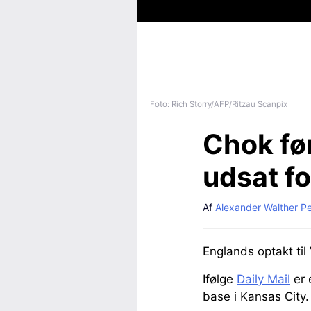
Foto: Rich Storry/AFP/Ritzau Scanpix
Chok fø
udsat fo
Af
Alexander Walther P
Englands optakt til
Ifølge
Daily Mail
er 
base i Kansas City.