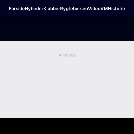
Forside
Nyheder
Klubber
Rygtebørsen
Video
VM
Historie
Annonce