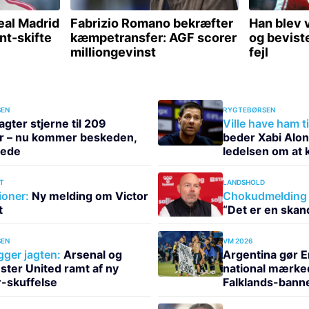
EN
RYGTEBØRSEN
agter stjerne til 209
Ville have ham ti
er – nu kommer beskeden,
beder Xabi Alo
tede
ledelsen om at 
T
LANDSHOLD
ioner:
Ny melding om Victor
Chokudmelding 
t
“Det er en skan
EN
VM 2026
gger jagten:
Arsenal og
Argentina gør En
ter United ramt af ny
national mærke
r-skuffelse
Falklands-banner