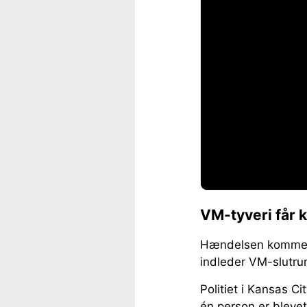
VM-tyveri får
Hændelsen kommer p
indleder VM-slutru
Politiet i Kansas C
én person er blevet