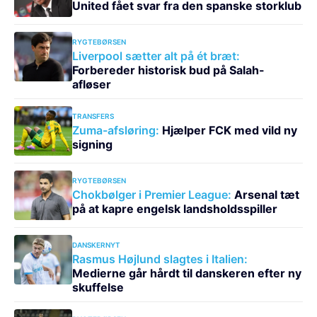
United fået svar fra den spanske storklub
RYGTEBØRSEN
Liverpool sætter alt på ét bræt:
Forbereder historisk bud på Salah-
afløser
TRANSFERS
Zuma-afsløring:
Hjælper FCK med vild ny
signing
RYGTEBØRSEN
Chokbølger i Premier League:
Arsenal tæt
på at kapre engelsk landsholdsspiller
DANSKERNYT
Rasmus Højlund slagtes i Italien:
Medierne går hårdt til danskeren efter ny
skuffelse