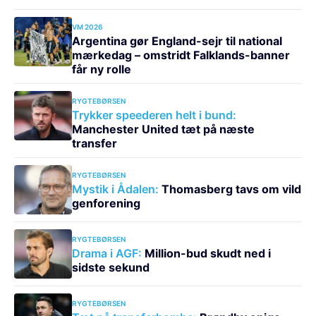
VM 2026
Argentina gør England-sejr til national
mærkedag – omstridt Falklands-banner
får ny rolle
RYGTEBØRSEN
Trykker speederen helt i bund:
Manchester United tæt på næste
transfer
RYGTEBØRSEN
Mystik i Ådalen:
Thomasberg tavs om vild
genforening
RYGTEBØRSEN
Drama i AGF:
Million-bud skudt ned i
sidste sekund
RYGTEBØRSEN