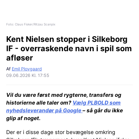
Foto: Claus Fisker/Ritzau Scanpix
Kent Nielsen stopper i Silkeborg
IF - overraskende navn i spil som
afløser
Af
Emil Plovgaard
09.06.2026 Kl. 17:55
Vil du være først med rygterne, transfers og
historierne alle taler om?
Vælg PLBOLD som
nyhedsleverandør på Google
– så går du ikke
glip af noget.
Der er i disse dage stor bevægelse omkring