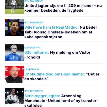
RYGTEBØRSEN
United jagter stjerne til 209 millioner – nu
kommer beskeden, de frygtede
RYGTEBØRSEN
Ville have ham til Real Madrid:
Nu beder
Xabi Alonso Chelsea-ledelsen om at
købe spansk stjerne
DANSKERNYT
635 millioner:
Ny melding om Victor
Froholdt
LANDSHOLD
Chokudmelding om Brian Riemer:
“Det er
en skandale”
RYGTEBØRSEN
Skrinlægger jagten:
Arsenal og
Manchester United ramt af ny transfer-
skuffelse