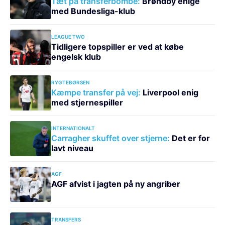
Tæt på transferbombe:
Brøndby enige
med Bundesliga-klub
LEAGUE TWO
Tidligere topspiller er ved at købe
engelsk klub
RYGTEBØRSEN
Kæmpe transfer på vej:
Liverpool enig
med stjernespiller
INTERNATIONALT
Carragher skuffet over stjerne:
Det er for
lavt niveau
AGF
AGF afvist i jagten på ny angriber
TRANSFERS