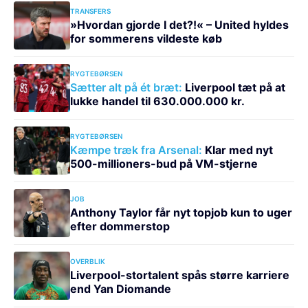
TRANSFERS
»Hvordan gjorde I det?!« – United hyldes
for sommerens vildeste køb
RYGTEBØRSEN
Sætter alt på ét bræt:
Liverpool tæt på at
lukke handel til 630.000.000 kr.
RYGTEBØRSEN
Kæmpe træk fra Arsenal:
Klar med nyt
500-millioners-bud på VM-stjerne
JOB
Anthony Taylor får nyt topjob kun to uger
efter dommerstop
OVERBLIK
Liverpool-stortalent spås større karriere
end Yan Diomande