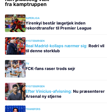
SUPERLIGA
Yirenkyi består lægetjek inden
rekordtransfer til Premier League
RYGTEBØRSEN
Real Madrid-kollaps nærmer sig:
Rodri vil
til denne storklub
TV
FCK-fans raser trods sejr
RYGTEBØRSEN
Efter Vinicius-afvisning:
Nu præsenterer
Arsenal ny stjerne
TRANSFERS