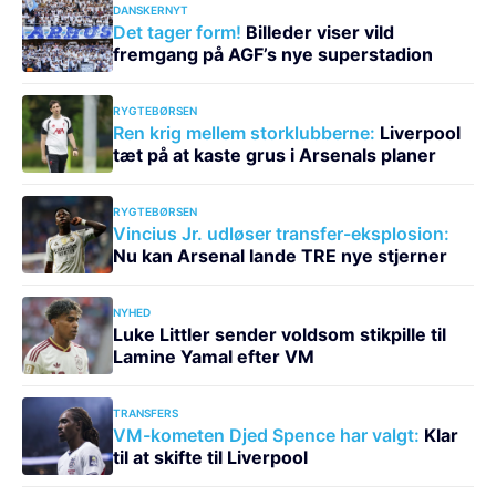
DANSKERNYT
Det tager form!
Billeder viser vild
fremgang på AGF’s nye superstadion
RYGTEBØRSEN
Ren krig mellem storklubberne:
Liverpool
tæt på at kaste grus i Arsenals planer
RYGTEBØRSEN
Vincius Jr. udløser transfer-eksplosion:
Nu kan Arsenal lande TRE nye stjerner
NYHED
Luke Littler sender voldsom stikpille til
Lamine Yamal efter VM
TRANSFERS
VM-kometen Djed Spence har valgt:
Klar
til at skifte til Liverpool