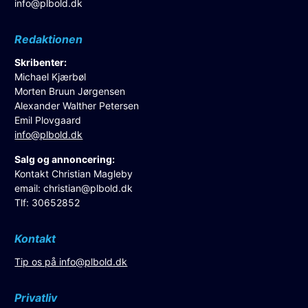
info@plbold.dk
Redaktionen
Skribenter:
Michael Kjærbøl
Morten Bruun Jørgensen
Alexander Walther Petersen
Emil Plovgaard
info@plbold.dk
Salg og annoncering:
Kontakt Christian Magleby
email:
christian@plbold.dk
Tlf: 30652852
Kontakt
Tip os på
info@plbold.dk
Privatliv