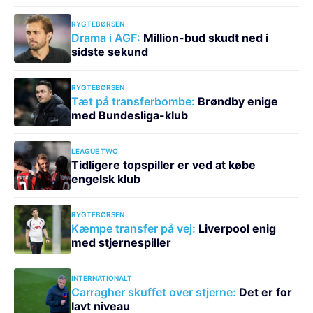
RYGTEBØRSEN
Drama i AGF:
Million-bud skudt ned i
sidste sekund
RYGTEBØRSEN
Tæt på transferbombe:
Brøndby enige
med Bundesliga-klub
LEAGUE TWO
Tidligere topspiller er ved at købe
engelsk klub
RYGTEBØRSEN
Kæmpe transfer på vej:
Liverpool enig
med stjernespiller
INTERNATIONALT
Carragher skuffet over stjerne:
Det er for
lavt niveau