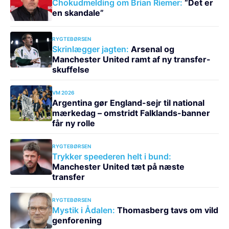
Chokudmelding om Brian Riemer:
“Det er
en skandale”
RYGTEBØRSEN
Skrinlægger jagten:
Arsenal og
Manchester United ramt af ny transfer-
skuffelse
VM 2026
Argentina gør England-sejr til national
mærkedag – omstridt Falklands-banner
får ny rolle
RYGTEBØRSEN
Trykker speederen helt i bund:
Manchester United tæt på næste
transfer
RYGTEBØRSEN
Mystik i Ådalen:
Thomasberg tavs om vild
genforening