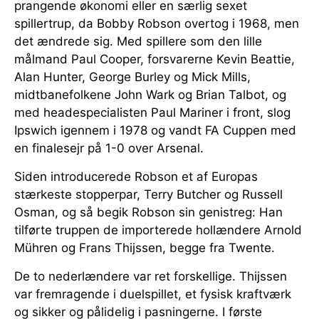
prangende økonomi eller en særlig sexet
spillertrup, da Bobby Robson overtog i 1968, men
det ændrede sig. Med spillere som den lille
målmand Paul Cooper, forsvarerne Kevin Beattie,
Alan Hunter, George Burley og Mick Mills,
midtbanefolkene John Wark og Brian Talbot, og
med headespecialisten Paul Mariner i front, slog
Ipswich igennem i 1978 og vandt FA Cuppen med
en finalesejr på 1-0 over Arsenal.
Siden introducerede Robson et af Europas
stærkeste stopperpar, Terry Butcher og Russell
Osman, og så begik Robson sin genistreg: Han
tilførte truppen de importerede hollændere Arnold
Mühren og Frans Thijssen, begge fra Twente.
De to nederlændere var ret forskellige. Thijssen
var fremragende i duelspillet, et fysisk kraftværk
og sikker og pålidelig i pasningerne. I første