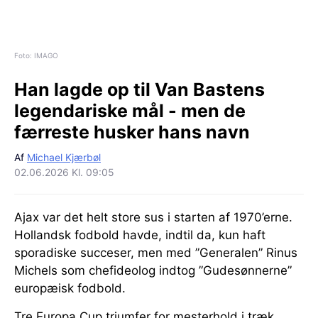
Foto: IMAGO
Han lagde op til Van Bastens
legendariske mål - men de
færreste husker hans navn
Af
Michael Kjærbøl
02.06.2026 Kl. 09:05
Ajax var det helt store sus i starten af 1970’erne.
Hollandsk fodbold havde, indtil da, kun haft
sporadiske succeser, men med ”Generalen” Rinus
Michels som chefideolog indtog ”Gudesønnerne”
europæisk fodbold.
Tre Europa Cup triumfer for mesterhold i træk,