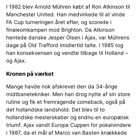
I 1982 blev Arnold Mühren købt af Ron Atkinson til
Manchester United. Han medvirkede til at vinde
FA Cup turneringen året efter, og scorede i
finaleomkampen mod Brighton. Da Atkinson
hentede danske Jesper Olsen i Ajax, var Mührens
dage på Old Trafford imidlertid talte. I 1985 tog
han konsekvensen og vendte tilbage til Holland –
og Ajax.
Kronen på værket
Mange havde nok afskrevet den da 34-årige
midtbanetekniker. Men han drog nytte af sin store
rutine og fik et fremragende comeback, også på
det hollandske landshold. Det blev til to
hollandske mesterskaber og endnu en europæisk
triumf. Ajax vandt Europa Cuppen for pokalvindere
i 1987, da et mål af Marco van Basten knækkede