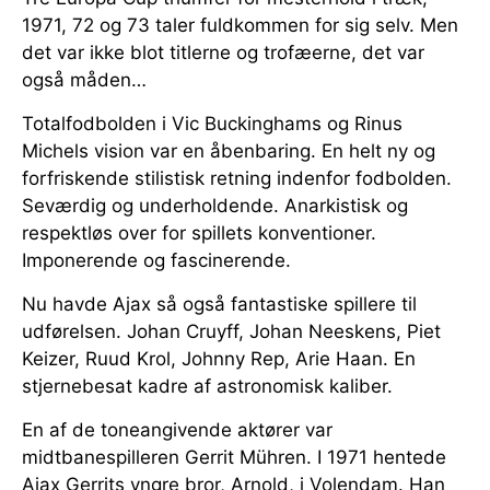
1971, 72 og 73 taler fuldkommen for sig selv. Men
det var ikke blot titlerne og trofæerne, det var
også måden…
Totalfodbolden i Vic Buckinghams og Rinus
Michels vision var en åbenbaring. En helt ny og
forfriskende stilistisk retning indenfor fodbolden.
Seværdig og underholdende. Anarkistisk og
respektløs over for spillets konventioner.
Imponerende og fascinerende.
Nu havde Ajax så også fantastiske spillere til
udførelsen. Johan Cruyff, Johan Neeskens, Piet
Keizer, Ruud Krol, Johnny Rep, Arie Haan. En
stjernebesat kadre af astronomisk kaliber.
En af de toneangivende aktører var
midtbanespilleren Gerrit Mühren. I 1971 hentede
Ajax Gerrits yngre bror, Arnold, i Volendam. Han