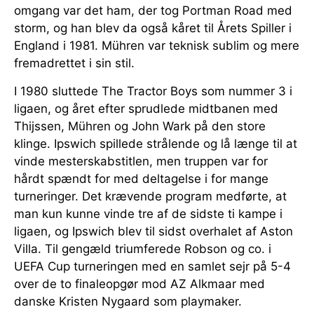
omgang var det ham, der tog Portman Road med
storm, og han blev da også kåret til Årets Spiller i
England i 1981. Mühren var teknisk sublim og mere
fremadrettet i sin stil.
I 1980 sluttede The Tractor Boys som nummer 3 i
ligaen, og året efter sprudlede midtbanen med
Thijssen, Mühren og John Wark på den store
klinge. Ipswich spillede strålende og lå længe til at
vinde mesterskabstitlen, men truppen var for
hårdt spændt for med deltagelse i for mange
turneringer. Det krævende program medførte, at
man kun kunne vinde tre af de sidste ti kampe i
ligaen, og Ipswich blev til sidst overhalet af Aston
Villa. Til gengæld triumferede Robson og co. i
UEFA Cup turneringen med en samlet sejr på 5-4
over de to finaleopgør mod AZ Alkmaar med
danske Kristen Nygaard som playmaker.