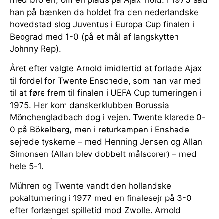
med broren, om en plads på Ajax’ hold. I 1973 sad
han på bænken da holdet fra den nederlandske
hovedstad slog Juventus i Europa Cup finalen i
Beograd med 1-0 (på et mål af langskytten
Johnny Rep).
Året efter valgte Arnold imidlertid at forlade Ajax
til fordel for Twente Enschede, som han var med
til at føre frem til finalen i UEFA Cup turneringen i
1975. Her kom danskerklubben Borussia
Mönchengladbach dog i vejen. Twente klarede 0-
0 på Bökelberg, men i returkampen i Enshede
sejrede tyskerne – med Henning Jensen og Allan
Simonsen (Allan blev dobbelt målscorer) – med
hele 5-1.
Mühren og Twente vandt den hollandske
pokalturnering i 1977 med en finalesejr på 3-0
efter forlænget spilletid mod Zwolle. Arnold