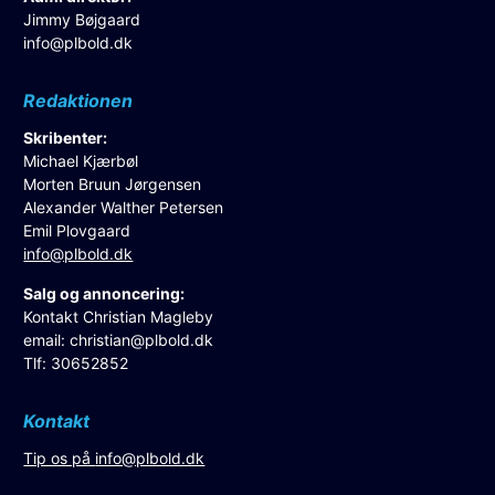
Jimmy Bøjgaard
info@plbold.dk
Redaktionen
Skribenter:
Michael Kjærbøl
Morten Bruun Jørgensen
Alexander Walther Petersen
Emil Plovgaard
info@plbold.dk
Salg og annoncering:
Kontakt Christian Magleby
email:
christian@plbold.dk
Tlf: 30652852
Kontakt
Tip os på
info@plbold.dk