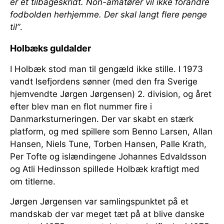
er et tilbageskridt. Non-amatører vil ikke forandre
fodbolden herhjemme. Der skal langt flere penge
til”
.
Holbæks guldalder
I Holbæk stod man til gengæld ikke stille. I 1973
vandt Isefjordens sønner (med den fra Sverige
hjemvendte Jørgen Jørgensen) 2. division, og året
efter blev man en flot nummer fire i
Danmarksturneringen. Der var skabt en stærk
platform, og med spillere som Benno Larsen, Allan
Hansen, Niels Tune, Torben Hansen, Palle Krath,
Per Tofte og islændingene Johannes Edvaldsson
og Atli Hedinsson spillede Holbæk kraftigt med
om titlerne.
Jørgen Jørgensen var samlingspunktet på et
mandskab der var meget tæt på at blive danske