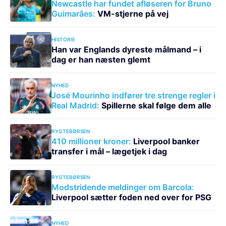
Newcastle har fundet afløseren for Bruno
Guimarães:
VM-stjerne på vej
HISTORIE
Han var Englands dyreste målmand – i
dag er han næsten glemt
NYHED
José Mourinho indfører tre strenge regler i
Real Madrid:
Spillerne skal følge dem alle
RYGTEBØRSEN
410 millioner kroner:
Liverpool banker
transfer i mål – lægetjek i dag
RYGTEBØRSEN
Modstridende meldinger om Barcola:
Liverpool sætter foden ned over for PSG
NYHED