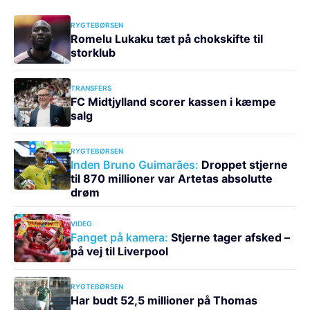
RYGTEBØRSEN
Romelu Lukaku tæt på chokskifte til
storklub
TRANSFERS
FC Midtjylland scorer kassen i kæmpe
salg
RYGTEBØRSEN
Inden Bruno Guimarães:
Droppet stjerne
til 870 millioner var Artetas absolutte
drøm
VIDEO
Fanget på kamera:
Stjerne tager afsked –
på vej til Liverpool
RYGTEBØRSEN
Har budt 52,5 millioner på Thomas