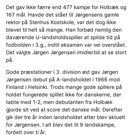
Det gav ikke færre end 477 kampe for Holbæk og
167 mål. Havde det stået til Jørgensens gamle
rektor på Stenhus Kostskole, var det dog ikke
blevet til helt så mange. Han forbød nemlig den
daværende U-landsholdsspiller at spilde tid på
fodbolden i 3.g., indtil eksamen var vel overstået.
Det valgte Jørgen Jørgensen imidlertid at se stort
på.
Gode præstationer i 3. division øst gav Jørgen
Jørgensen debut på A-landsholdet i 1966 mod
Finland i Helsinki. Trods mange gode spillere på
holdet fungerede spillet ikke for danskerne, der
tabte med 1-2, men debutanten fra Holbæk
gjorde sit ved at score det danske mål. Derefter
gik der tre år inden landsholdet atter blev aktuelt
for Jørgensen. I alt blev det til 9 landskampe,
fordelt over ti år.