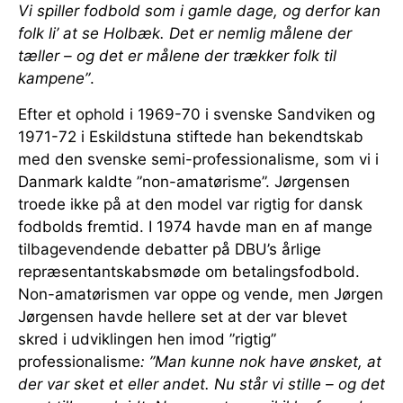
Vi spiller fodbold som i gamle dage, og derfor kan
folk li’ at se Holbæk. Det er nemlig målene der
tæller – og det er målene der trækker folk til
kampene”
.
Efter et ophold i 1969-70 i svenske Sandviken og
1971-72 i Eskildstuna stiftede han bekendtskab
med den svenske semi-professionalisme, som vi i
Danmark kaldte ”non-amatørisme”. Jørgensen
troede ikke på at den model var rigtig for dansk
fodbolds fremtid. I 1974 havde man en af mange
tilbagevendende debatter på DBU’s årlige
repræsentantskabsmøde om betalingsfodbold.
Non-amatørismen var oppe og vende, men Jørgen
Jørgensen havde hellere set at der var blevet
skred i udviklingen hen imod ”rigtig”
professionalisme
: ”Man kunne nok have ønsket, at
der var sket et eller andet. Nu står vi stille – og det