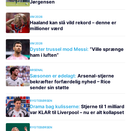
Jørgensen
VM 2026
Haaland kan slå vild rekord – denne er
millioner værd
VM 2026
Dyster trussel mod Messi:
“Ville sprænge
ham i luften”
ARSENAL
Sæsonen er ødelagt:
Arsenal-stjerne
bekræfter forfærdelig nyhed – Rice
sender sin støtte
RYGTEBØRSEN
Drama bag kulisserne:
Stjerne til 1 milliard
var KLAR til Liverpool – nu er alt kollapset
RYGTEBØRSEN