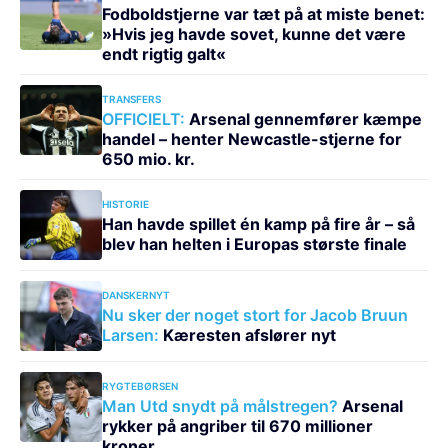
Fodboldstjerne var tæt på at miste benet:
»Hvis jeg havde sovet, kunne det være
endt rigtig galt«
TRANSFERS
OFFICIELT:
Arsenal gennemfører kæmpe
handel – henter Newcastle-stjerne for
650 mio. kr.
HISTORIE
Han havde spillet én kamp på fire år – så
blev han helten i Europas største finale
DANSKERNYT
Nu sker der noget stort for Jacob Bruun
Larsen:
Kæresten afslører nyt
RYGTEBØRSEN
Man Utd snydt på målstregen?
Arsenal
rykker på angriber til 670 millioner
kroner