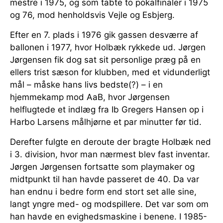
mestre i 1975, og som tabte to pokalfinaler i 1975
og 76, mod henholdsvis Vejle og Esbjerg.
Efter en 7. plads i 1976 gik gassen desværre af
ballonen i 1977, hvor Holbæk rykkede ud. Jørgen
Jørgensen fik dog sat sit personlige præg på en
ellers trist sæson for klubben, med et vidunderligt
mål – måske hans livs bedste(?) – i en
hjemmekamp mod AaB, hvor Jørgensen
helflugtede et indlæg fra Ib Gregers Hansen op i
Harbo Larsens målhjørne et par minutter før tid.
Derefter fulgte en deroute der bragte Holbæk ned
i 3. division, hvor man nærmest blev fast inventar.
Jørgen Jørgensen fortsatte som playmaker og
midtpunkt til han havde passeret de 40. Da var
han endnu i bedre form end stort set alle sine,
langt yngre med- og modspillere. Det var som om
han havde en evighedsmaskine i benene. I 1985-