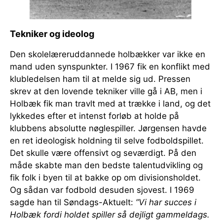
Tekniker og ideolog
Den skolelæreruddannede holbækker var ikke en
mand uden synspunkter. I 1967 fik en konflikt med
klubledelsen ham til at melde sig ud. Pressen
skrev at den lovende tekniker ville gå i AB, men i
Holbæk fik man travlt med at trække i land, og det
lykkedes efter et intenst forløb at holde på
klubbens absolutte nøglespiller. Jørgensen havde
en ret ideologisk holdning til selve fodboldspillet.
Det skulle være offensivt og seværdigt. På den
måde skabte man den bedste talentudvikling og
fik folk i byen til at bakke op om divisionsholdet.
Og sådan var fodbold desuden sjovest. I 1969
sagde han til Søndags-Aktuelt:
”Vi har succes i
Holbæk fordi holdet spiller så dejligt gammeldags.