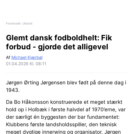
Fotokredit: Ukendt
Glemt dansk fodboldhelt:
Fik
forbud - gjorde det alligevel
Af
Michael Kjærbøl
01.04.2026 Kl. 08:11
Jørgen Ørting Jørgensen blev født på denne dag i
1943.
Da Bo Håkonsson konstruerede et meget stærkt
hold op i Holbæk i første halvdel af 1970’erne, var
der særligt én byggesten der bar fundamentet:
Klubbens første landsholdsspiller, den teknisk
meget dygtige innerwing og organisator, Jørgen