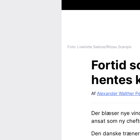
Foto: Liselotte Sabroe/Ritzau Scanpix
Fortid 
hentes k
Af
Alexander Walther P
Der blæser nye vi
ansat som ny cheft
Den danske træner 