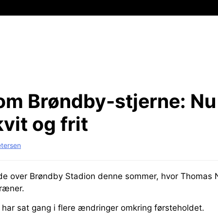
som Brøndby-stjerne:
Nu
vit og frit
etersen
nde over Brøndby Stadion denne sommer, hvor Thomas N
ræner.
har sat gang i flere ændringer omkring førsteholdet.