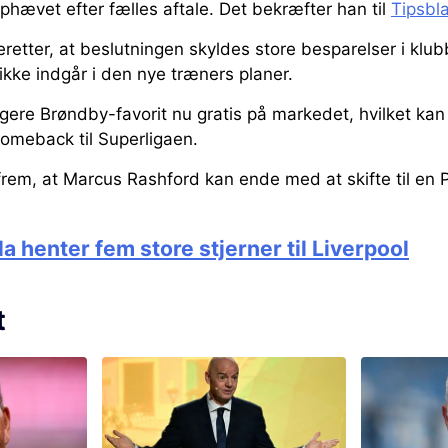
phævet efter fælles aftale. Det bekræfter han til
Tipsbl
retter, at beslutningen skyldes store besparelser i kl
kke indgår i den nye træners planer.
gere Brøndby-favorit nu gratis på markedet, hvilket kan
meback til Superligaen.
rem, at Marcus Rashford kan ende med at skifte til en
la henter fem store stjerner til Liverpool
t