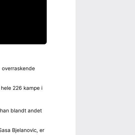
en overraskende
r hele 226 kampe i
r han blandt andet
Sasa Bjelanovic, er