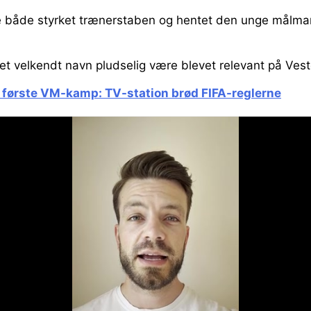
e både styrket trænerstaben og hentet den unge målm
t velkendt navn pludselig være blevet relevant på Ves
første VM-kamp: TV-station brød FIFA-reglerne