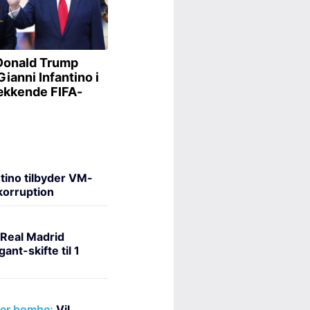
tino tilbyder VM-
 korruption
Real Madrid
nt-skifte til 1
er bombe:
Vil