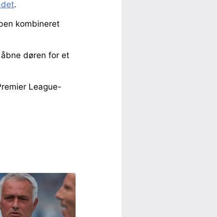
adet
.
ubben kombineret
 åbne døren for et
 Premier League-