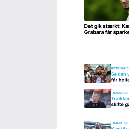
INTERNATIO
Se den v
får hel
TRANSFERS
Trækker 
skifte g
TRANSFERS
Klar til