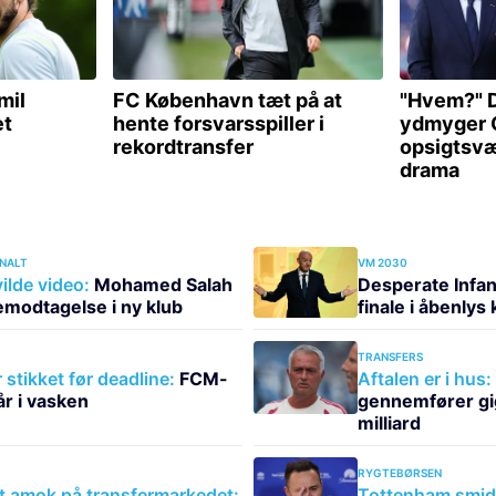
NALT
VM 2030
ilde video:
Mohamed Salah
Desperate Infan
temodtagelse i ny klub
finale i åbenlys
TRANSFERS
stikket før deadline:
FCM-
Aftalen er i hus:
år i vasken
gennemfører giga
milliard
RYGTEBØRSEN
 at amok på transfermarkedet:
Tottenham smid