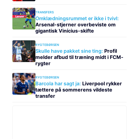
TRANSFERS
Omklædningsrummet er ikke i tvivl:
Arsenal-stjerner overbeviste om
gigantisk Vinícius-skifte
RYGTEBØRSEN
Skulle have pakket sine ting:
Profil
melder afbud til træning midt i FCM-
rygter
RYGTEBØRSEN
Barcola har sagt ja:
Liverpool rykker
tættere på sommerens vildeste
transfer