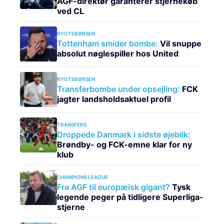
AGF-direktør garanterer stjernekøb
ved CL
RYGTEBØRSEN
Tottenham smider bombe:
Vil snuppe
absolut nøglespiller hos United
RYGTEBØRSEN
Transferbombe under opsejling:
FCK
jagter landsholdsaktuel profil
TRANSFERS
Droppede Danmark i sidste øjeblik:
Brøndby- og FCK-emne klar for ny
klub
CHAMPIONS LEAGUE
Fra AGF til europæisk gigant?
Tysk
legende peger på tidligere Superliga-
stjerne