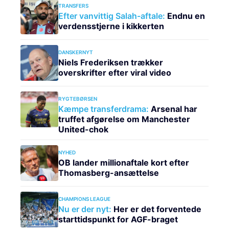
TRANSFERS
Efter vanvittig Salah-aftale:
Endnu en
verdensstjerne i kikkerten
DANSKERNYT
Niels Frederiksen trækker
overskrifter efter viral video
RYGTEBØRSEN
Kæmpe transferdrama:
Arsenal har
truffet afgørelse om Manchester
United-chok
NYHED
OB lander millionaftale kort efter
Thomasberg-ansættelse
CHAMPIONS LEAGUE
Nu er der nyt:
Her er det forventede
starttidspunkt for AGF-braget