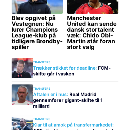
TRANSFERS
Trækker stikket før deadline:
FCM-
skifte går i vasken
TRANSFERS
Aftalen er i hus:
Real Madrid
gennemfører gigant-skifte til 1
milliard
TRANSFERS
Klar til at amok på transfermarkedet: