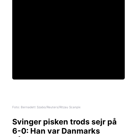
Foto: Bernadett Szabo/Reuters/Ritzau Scanpix
Svinger pisken trods sejr på
6-0:
Han var Danmarks