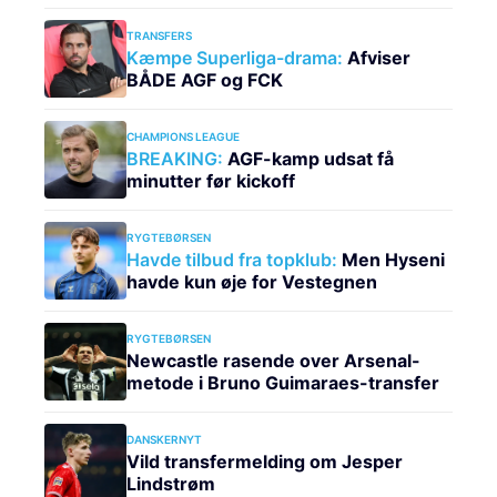
TRANSFERS
Kæmpe Superliga-drama:
Afviser
BÅDE AGF og FCK
CHAMPIONS LEAGUE
BREAKING:
AGF-kamp udsat få
minutter før kickoff
RYGTEBØRSEN
Havde tilbud fra topklub:
Men Hyseni
havde kun øje for Vestegnen
RYGTEBØRSEN
Newcastle rasende over Arsenal-
metode i Bruno Guimaraes-transfer
DANSKERNYT
Vild transfermelding om Jesper
Lindstrøm