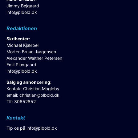
Jimmy Bøjgaard
info@plbold.dk
Redaktionen
Skribenter:
Michael Kjærbøl
Morten Bruun Jørgensen
Alexander Walther Petersen
Emil Plovgaard
info@plbold.dk
Salg og annoncering:
Kontakt Christian Magleby
email:
christian@plbold.dk
Tlf: 30652852
Kontakt
Tip os på
info@plbold.dk