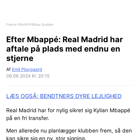
Franck Fife/AFP/Ritzau Scanpix
Efter Mbappé:
Real Madrid har
aftale på plads med endnu en
stjerne
Af
Emil Plovgaard
09.06.2024 Kl. 20:15
LÆS OGSÅ: BENDTNERS DYRE LEJLIGHED
Real Madrid har for nylig sikret sig Kylian Mbappé
på en fri transfer.
Men allerede nu planlægger klubben frem, så den
kan sikre sig en ny, stor signing.