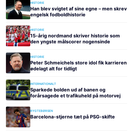
HISTORIE
Han blev svigtet af sine egne – men skrev
engelsk fodboldhistorie
HISTORIE
15-årig nordmand skriver historie som
den yngste målscorer nogensinde
HISTORIE
Peter Schmeichels store idol fik karrieren
ødelagt alt for tidligt
INTERNATIONALT
Sparkede bolden ud af banen og
forårsagede et trafikuheld på motorvej
RYGTEBØRSEN
Barcelona-stjerne tæt på PSG-skifte