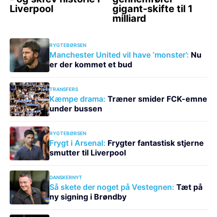
RYGTEBØRSEN
Manchester United vil have ‘monster’:
Nu
er der kommet et bud
TRANSFERS
Kæmpe drama:
Træner smider FCK-emne
under bussen
RYGTEBØRSEN
Frygt i Arsenal:
Frygter fantastisk stjerne
smutter til Liverpool
DANSKERNYT
Så skete der noget på Vestegnen:
Tæt på
ny signing i Brøndby