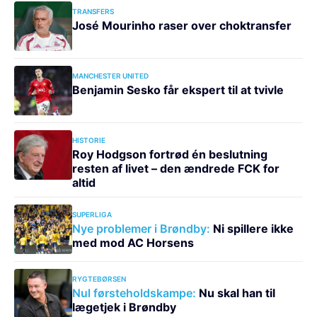
TRANSFERS
José Mourinho raser over choktransfer
MANCHESTER UNITED
Benjamin Sesko får ekspert til at tvivle
HISTORIE
Roy Hodgson fortrød én beslutning
resten af livet – den ændrede FCK for
altid
SUPERLIGA
Nye problemer i Brøndby:
Ni spillere ikke
med mod AC Horsens
RYGTEBØRSEN
Nul førsteholdskampe:
Nu skal han til
lægetjek i Brøndby