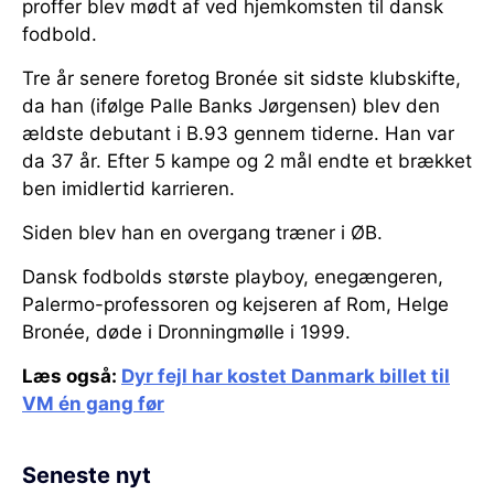
proffer blev mødt af ved hjemkomsten til dansk
fodbold.
Tre år senere foretog Bronée sit sidste klubskifte,
da han (ifølge Palle Banks Jørgensen) blev den
ældste debutant i B.93 gennem tiderne. Han var
da 37 år. Efter 5 kampe og 2 mål endte et brækket
ben imidlertid karrieren.
Siden blev han en overgang træner i ØB.
Dansk fodbolds største playboy, enegængeren,
Palermo-professoren og kejseren af Rom, Helge
Bronée, døde i Dronningmølle i 1999.
Læs også:
Dyr fejl har kostet Danmark billet til
VM én gang før
Seneste nyt