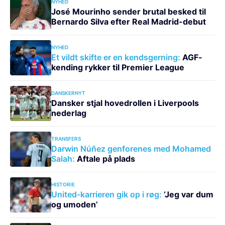
NYHED
José Mourinho sender brutal besked til
Bernardo Silva efter Real Madrid-debut
NYHED
Et vildt skifte er en kendsgerning:
AGF-
kending rykker til Premier League
DANSKERNYT
Dansker stjal hovedrollen i Liverpools
nederlag
TRANSFERS
Darwin Núñez genforenes med Mohamed
Salah:
Aftale på plads
HISTORIE
United-karrieren gik op i røg:
‘Jeg var dum
og umoden’