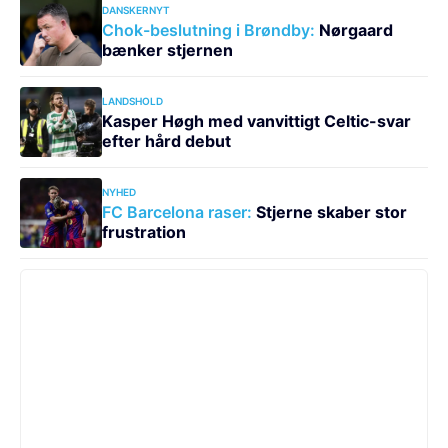
DANSKERNYT
Chok-beslutning i Brøndby:
Nørgaard
bænker stjernen
LANDSHOLD
Kasper Høgh med vanvittigt Celtic-svar
efter hård debut
NYHED
FC Barcelona raser:
Stjerne skaber stor
frustration