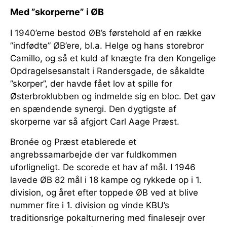
Med ”skorperne” i ØB
I 1940’erne bestod ØB’s førstehold af en række
”indfødte” ØB’ere, bl.a. Helge og hans storebror
Camillo, og så et kuld af knægte fra den Kongelige
Opdragelsesanstalt i Randersgade, de såkaldte
”skorper”, der havde fået lov at spille for
Østerbroklubben og indmelde sig en bloc. Det gav
en spændende synergi. Den dygtigste af
skorperne var så afgjort Carl Aage Præst.
Bronée og Præst etablerede et
angrebssamarbejde der var fuldkommen
uforligneligt. De scorede et hav af mål. I 1946
lavede ØB 82 mål i 18 kampe og rykkede op i 1.
division, og året efter toppede ØB ved at blive
nummer fire i 1. division og vinde KBU’s
traditionsrige pokalturnering med finalesejr over