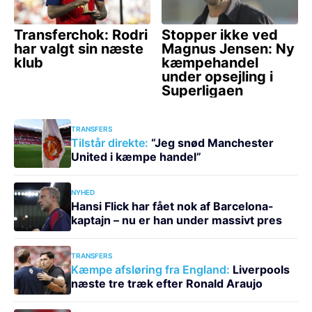
TRANSFERS
Tilstår direkte:
“Jeg snød Manchester
United i kæmpe handel”
NYHED
Hansi Flick har fået nok af Barcelona-
kaptajn – nu er han under massivt pres
TRANSFERS
Kæmpe afsløring fra England:
Liverpools
næste tre træk efter Ronald Araujo