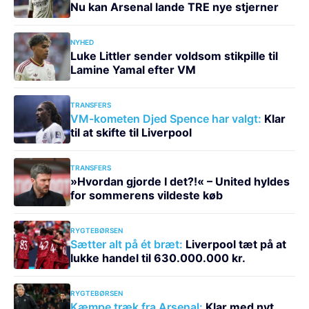
Nu kan Arsenal lande TRE nye stjerner
NYHED
Luke Littler sender voldsom stikpille til
Lamine Yamal efter VM
TRANSFERS
VM-kometen Djed Spence har valgt:
Klar
til at skifte til Liverpool
TRANSFERS
»Hvordan gjorde I det?!« – United hyldes
for sommerens vildeste køb
RYGTEBØRSEN
Sætter alt på ét bræt:
Liverpool tæt på at
lukke handel til 630.000.000 kr.
RYGTEBØRSEN
Kæmpe træk fra Arsenal:
Klar med nyt