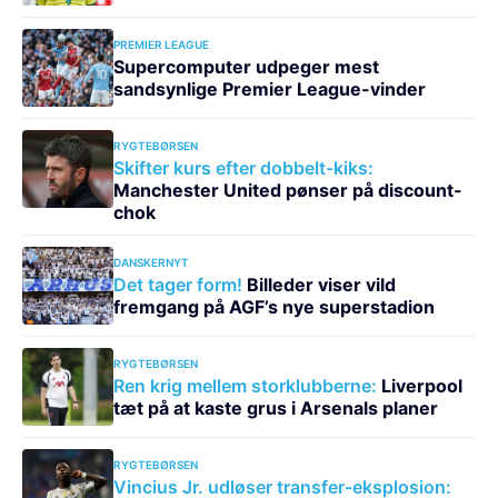
PREMIER LEAGUE
Supercomputer udpeger mest
sandsynlige Premier League-vinder
RYGTEBØRSEN
Skifter kurs efter dobbelt-kiks:
Manchester United pønser på discount-
chok
DANSKERNYT
Det tager form!
Billeder viser vild
fremgang på AGF’s nye superstadion
RYGTEBØRSEN
Ren krig mellem storklubberne:
Liverpool
tæt på at kaste grus i Arsenals planer
RYGTEBØRSEN
Vincius Jr. udløser transfer-eksplosion: