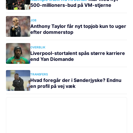
500-millioners-bud på VM-stjerne
JOB
Anthony Taylor får nyt topjob kun to uger
efter dommerstop
OVERBLIK
Liverpool-stortalent spås større karriere
end Yan Diomande
TRANSFERS
Hvad foregår der i Sønderjyske? Endnu
en profil på vej væk