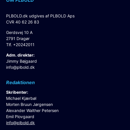
OM PLBOLD
PLBOLD.dk udgives af PLBOLD Aps
CVR 40 62 26 83
Gerdsvej 10 A
2791 Dragør
Tlf. +20242011
Adm. direktør:
Jimmy Bøjgaard
info@plbold.dk
Redaktionen
Skribenter:
Michael Kjærbøl
Morten Bruun Jørgensen
Alexander Walther Petersen
Emil Plovgaard
info@plbold.dk