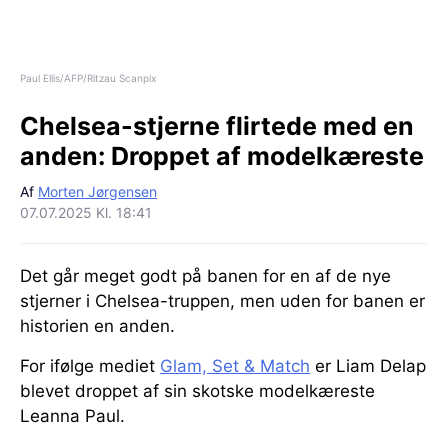
Paul Ellis/AFP/Ritzau Scanpix
Chelsea-stjerne flirtede med en
anden:
Droppet af modelkæreste
Af
Morten Jørgensen
07.07.2025 Kl. 18:41
Det går meget godt på banen for en af de nye
stjerner i Chelsea-truppen, men uden for banen er
historien en anden.
For ifølge mediet
Glam, Set & Match
er Liam Delap
blevet droppet af sin skotske modelkæreste
Leanna Paul.