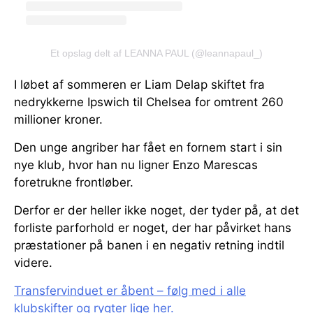
Et opslag delt af LEANNA PAUL (@leannapaul_)
I løbet af sommeren er Liam Delap skiftet fra
nedrykkerne Ipswich til Chelsea for omtrent 260
millioner kroner.
Den unge angriber har fået en fornem start i sin
nye klub, hvor han nu ligner Enzo Marescas
foretrukne frontløber.
Derfor er der heller ikke noget, der tyder på, at det
forliste parforhold er noget, der har påvirket hans
præstationer på banen i en negativ retning indtil
videre.
Transfervinduet er åbent – følg med i alle
klubskifter og rygter lige her.