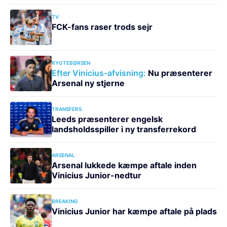
TV
FCK-fans raser trods sejr
RYGTEBØRSEN
Efter Vinicius-afvisning:
Nu præsenterer
Arsenal ny stjerne
TRANSFERS
Leeds præsenterer engelsk
landsholdsspiller i ny transferrekord
ARSENAL
Arsenal lukkede kæmpe aftale inden
Vinicius Junior-nedtur
BREAKING
Vinicius Junior har kæmpe aftale på plads