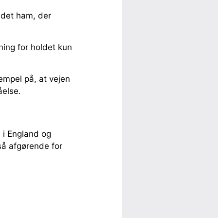
r det ham, der
ing for holdet kun
empel på, at vejen
åelse.
 i England og
så afgørende for