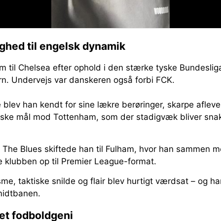
ighed til engelsk dynamik
 til Chelsea efter ophold i den stærke tyske Bundesliga
ern. Undervejs var danskeren også forbi FCK.
blev han kendt for sine lækre berøringer, skarpe afleve
niske mål mod Tottenham, som der stadigvæk bliver sna
s The Blues skiftede han til Fulham, hvor han sammen m
e klubben op til Premier League-format.
me, taktiske snilde og flair blev hurtigt værdsat – og ha
midtbanen.
et fodboldgeni