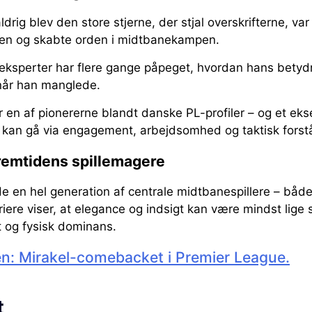
rig blev den store stjerne, der stjal overskrifterne, va
men og skabte orden i midtbanekampen.
ksperter har flere gange påpeget, hvordan hans betydn
 når han manglede.
 en af pionererne blandt danske PL-profiler – og et eks
d kan gå via engagement, arbejdsomhed og taktisk forst
 fremtidens spillemagere
e en hel generation af centrale midtbanespillere – både
ere viser, at elegance og indsigt kan være mindst lige 
t og fysisk dominans.
sen: Mirakel-comebacket i Premier League.
t