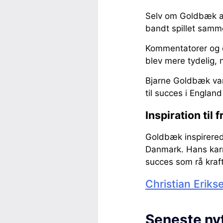
Selv om Goldbæk ald
bandt spillet sam
Kommentatorer og e
blev mere tydelig,
Bjarne Goldbæk var
til succes i Englan
Inspiration til
Goldbæk inspirered
Danmark. Hans karri
succes som rå kraf
Christian Erik
Seneste ny