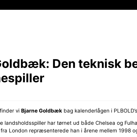
Goldbæk:
Den teknisk b
espiller
inder vi
Bjarne Goldbæk
bag kalenderlågen i PLBOLD’s 
ke landsholdsspiller har tørnet ud både Chelsea og Ful
 fra London repræsenterede han i årene mellem 1998 o