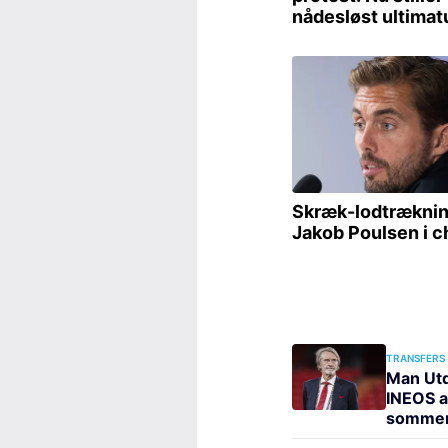
TRANSFERS
Man Utd 
INEOS a
sommer