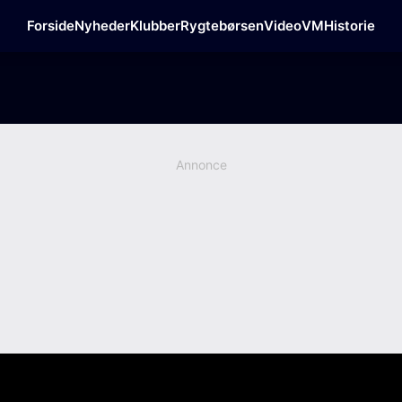
Forside
Nyheder
Klubber
Rygtebørsen
Video
VM
Historie
Annonce