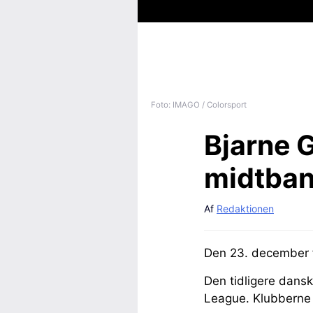
Foto: IMAGO / Colorsport
Bjarne 
midtban
Af
Redaktionen
Den 23. december f
Den tidligere dans
League. Klubberne