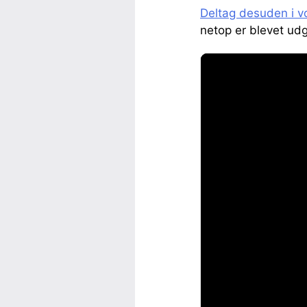
Deltag desuden i v
netop er blevet udg