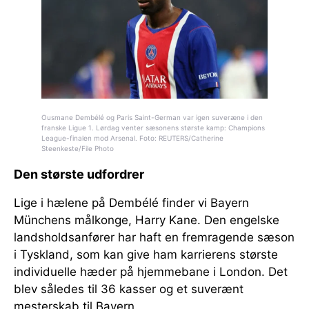
Ousmane Dembélé og Paris Saint-German var igen suveræne i den
franske Ligue 1. Lørdag venter sæsonens største kamp: Champions
League-finalen mod Arsenal. Foto: REUTERS/Catherine
Steenkeste/File Photo
Den største udfordrer
Lige i hælene på Dembélé finder vi Bayern
Münchens målkonge, Harry Kane. Den engelske
landsholdsanfører har haft en fremragende sæson
i Tyskland, som kan give ham karrierens største
individuelle hæder på hjemmebane i London. Det
blev således til 36 kasser og et suverænt
mesterskab til Bayern.