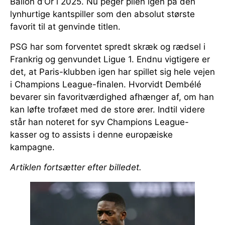
Ballon d’Or i 2025. Nu peger pilen igen på den
lynhurtige kantspiller som den absolut største
favorit til at genvinde titlen.
PSG har som forventet spredt skræk og rædsel i
Frankrig og genvundet Ligue 1. Endnu vigtigere er
det, at Paris-klubben igen har spillet sig hele vejen
i Champions League-finalen. Hvorvidt Dembélé
bevarer sin favoritværdighed afhænger af, om han
kan løfte trofæet med de store ører. Indtil videre
står han noteret for syv Champions League-
kasser og to assists i denne europæiske
kampagne.
Artiklen fortsætter efter billedet.