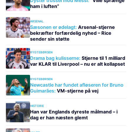
Dyster trussel mod Messi:
“Ville sprænge
ham i luften”
ARSENAL
Sæsonen er ødelagt:
Arsenal-stjerne
bekræfter forfærdelig nyhed – Rice
sender sin støtte
RYGTEBØRSEN
Drama bag kulisserne:
Stjerne til 1 milliard
var KLAR til Liverpool – nu er alt kollapset
RYGTEBØRSEN
Newcastle har fundet afløseren for Bruno
Guimarães:
VM-stjerne på vej
HISTORIE
Han var Englands dyreste målmand – i
dag er han næsten glemt