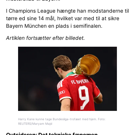
I Champions League hængte han modstanderne til
tørre ed sine 14 mål, hvilket var med til at sikre
Bayern München en plads i semifinalen.
Artiklen fortsætter efter billedet.
Harry Kane kunne tage Bundesliga-trofæet med hjem. Foto:
REUTERS/Maryam Majd
Outsideren: Det tekniske fænomen