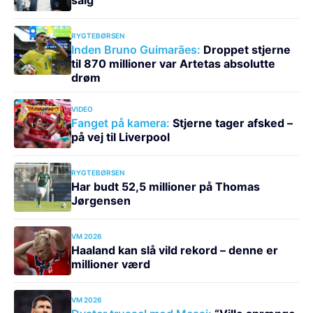
salg
RYGTEBØRSEN
Inden Bruno Guimarães:
Droppet stjerne
til 870 millioner var Artetas absolutte
drøm
VIDEO
Fanget på kamera:
Stjerne tager afsked –
på vej til Liverpool
RYGTEBØRSEN
Har budt 52,5 millioner på Thomas
Jørgensen
VM 2026
Haaland kan slå vild rekord – denne er
millioner værd
VM 2026