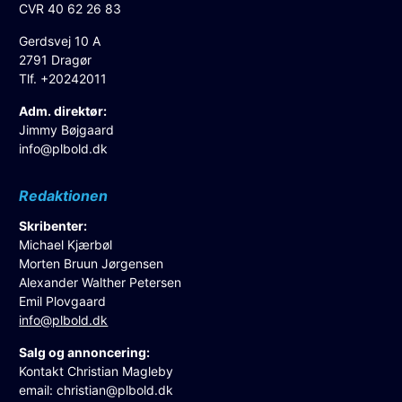
CVR 40 62 26 83
Gerdsvej 10 A
2791 Dragør
Tlf. +20242011
Adm. direktør:
Jimmy Bøjgaard
info@plbold.dk
Redaktionen
Skribenter:
Michael Kjærbøl
Morten Bruun Jørgensen
Alexander Walther Petersen
Emil Plovgaard
info@plbold.dk
Salg og annoncering:
Kontakt Christian Magleby
email:
christian@plbold.dk