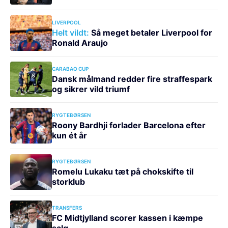
LIVERPOOL
Helt vildt:
Så meget betaler Liverpool for
Ronald Araujo
CARABAO CUP
Dansk målmand redder fire straffespark
og sikrer vild triumf
RYGTEBØRSEN
Roony Bardhji forlader Barcelona efter
kun ét år
RYGTEBØRSEN
Romelu Lukaku tæt på chokskifte til
storklub
TRANSFERS
FC Midtjylland scorer kassen i kæmpe