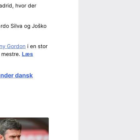
adrid, hvor der
rdo Silva og Joško
ony Gordon
i en stor
e mestre.
Læs
inder dansk