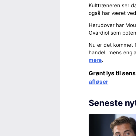
Kulttræneren ser da
også har været ved
Herudover har Mour
Gvardiol som potent
Nu er det kommet 
handel, mens englæ
mere
.
Grønt lys til se
afløser
Seneste ny