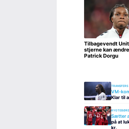
TRANSFERS
VM-kome
Klar til 
RYGTEBØRS
Sætter a
på at l
kr.