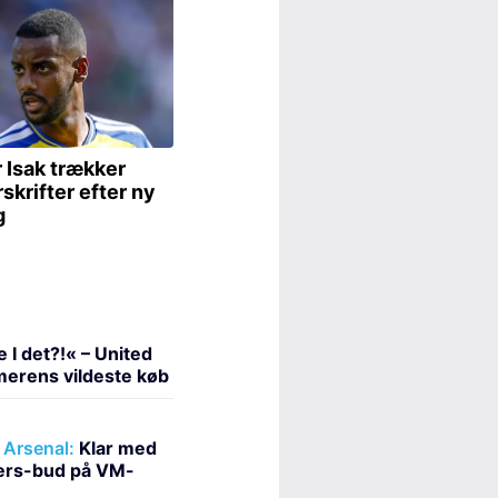
 I det?!« – United
merens vildeste køb
Arsenal:
Klar med
ners-bud på VM-