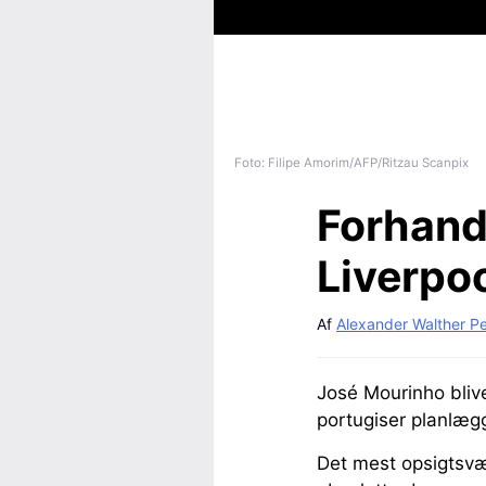
Foto: Filipe Amorim/AFP/Ritzau Scanpix
Forhandl
Liverpoo
Af
Alexander Walther P
José Mourinho bliv
portugiser planlægg
Det mest opsigtsvæ