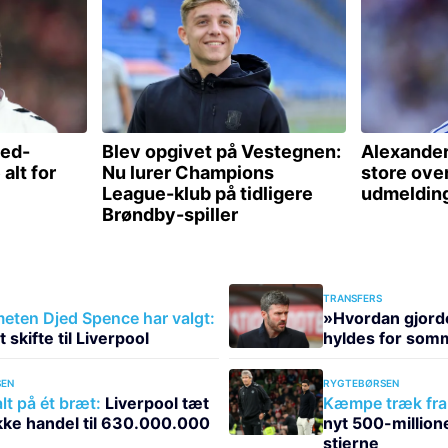
TRANSFERS
ten Djed Spence har valgt:
»Hvordan gjorde
at skifte til Liverpool
hyldes for som
EN
RYGTEBØRSEN
lt på ét bræt:
Liverpool tæt
Kæmpe træk fra 
ukke handel til 630.000.000
nyt 500-millio
stjerne