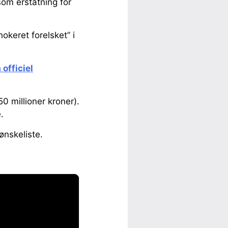
om erstatning for
keret forelsket” i
officiel
0 millioner kroner).
.
ønskeliste.