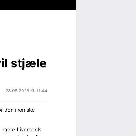
l stjæle
28.05.2026 Kl. 11:44
r den ikoniske
 kapre Liverpools