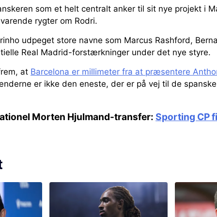
nskeren som et helt centralt anker til sit nye projekt i M
varende rygter om Rodri.
inho udpeget store navne som Marcus Rashford, Berna
ielle Real Madrid-forstærkninger under det nye styre.
frem, at
Barcelona er millimeter fra at præsentere Anth
nderne er ikke den eneste, der er på vej til de spansk
nsationel Morten Hjulmand-transfer:
Sporting CP f
t