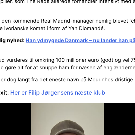
iller, som The Reds allerede forhandler intensivt med s
 den kommende Real Madrid-manager nemlig blevet ”cho
ge ivorianske komet i form af Yan Diomandé.
ig nyhed:
Han ydmygede Danmark – nu lander han på 
d vurderes til omkring 100 millioner euro (godt og vel 75
ho gøre alt for at snuppe ham for næsen af englænderne
 er dog langt fra det eneste navn på Mourinhos dristige 
xit:
Her er Filip Jørgensens næste klub