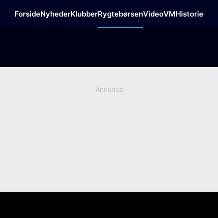
Forside
Nyheder
Klubber
Rygtebørsen
Video
VM
Historie
Annonce