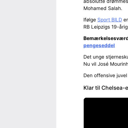
absolutte drømmesp
Mohamed Salah.
Ifølge
Sport BILD
er
RB Leipzigs 19-åri
Bemærkelsesværd
pengeseddel
Det unge stjernesku
Nu vil José Mourin
Den offensive juvel
Klar til Chelsea-e