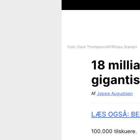
Foto: Dave Thompson/AP/Ritzau Scanpix
18 milli
giganti
Af
Jeppe Augustsen
LÆS OGSÅ: BE
100.000 tilskuere.