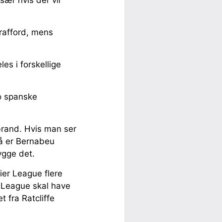
rafford, mens
es i forskellige
to spanske
brand. Hvis man ser
å er Bernabeu
ygge det.
ier League flere
r League skal have
 fra Ratcliffe