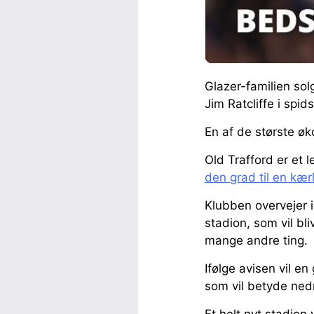
Glazer-familien sol
Jim Ratcliffe i spi
En af de største øk
Old Trafford er et 
den grad til en kær
Klubben overvejer i
stadion, som vil bl
mange andre ting.
Ifølge avisen vil e
som vil betyde nedr
Et helt nyt stadion 