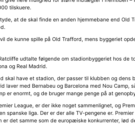
000 tilskuere.
etyde, at de skal finde en anden hjemmebane end Old T
ed.
l de kunne spille på Old Trafford, mens byggeriet opdel
Ratcliffe udtalte følgende om stadionbyggeriet hos de 
lona og Real Madrid.
d skal have et stadion, der passer til klubben og dens 
rid laver med Bernabeu og Barcelona med Nou Camp, s
mp er enormt, og de bruger mange penge på at genopb
emier League, er der ikke noget sammenlignet, og Prem
en spanske liga. Der er der alle TV-pengene er. Premie
m er det samme som de europæiske konkurrenter, lød det