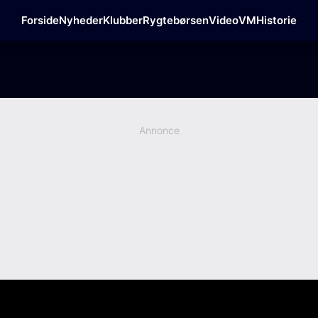
Forside
Nyheder
Klubber
Rygtebørsen
Video
VM
Historie
Annonce