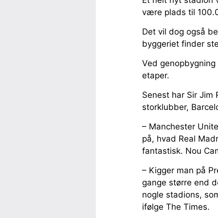
være plads til 100.
Det vil dog også b
byggeriet finder st
Ved genopbygning vi
etaper.
Senest har Sir Jim 
storklubber, Barce
– Manchester Unite
på, hvad Real Mad
fantastisk. Nou Ca
– Kigger man på Pr
gange større end d
nogle stadions, so
ifølge The Times.