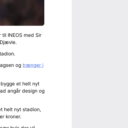
r til INEOS med Sir
 Djævle.
tadion.
slagsen og
trænger i
 bygge et helt nyt
hvad angår design og
t helt nyt stadion,
er kroner.
især hvis der vil