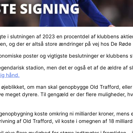
gte i slutningen af 2023 en procentdel af klubbens aktie
dsen, og der er altså store ændringer på vej hos De Røde
onomiske poster og vigtigste beslutninger er klubbens s
legendarisk stadion, men det er også et af de ældre af 
lig hånd.
 øjeblikket, om man skal genopbygge Old Trafford, eller
ive meget dyrere. Til gengæld er der flere muligheder, 
n genopbygning koste omkring ni milliarder kroner, mens e
ivning af Old Trafford, vil koste i omegnen af 18 milliard
vil give flere mulighed for større indtægter i fremtiden – 