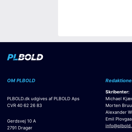
OM PLBOLD
Redaktione
Skribenter:
PLBOLD.dk udgives af PLBOLD Aps
Michael Kjæ
CVR 40 62 26 83
Morten Bruu
Alexander W
Emil Plovgaa
Gerdsvej 10 A
info@plbold
2791 Dragør