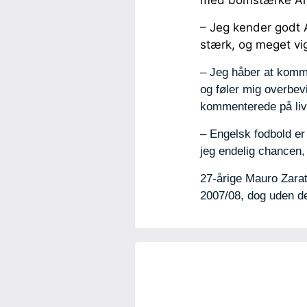
med bomstærke And
– Jeg kender godt An
stærk, og meget vig
– Jeg håber at komme 
og føler mig overbevi
kommenterede på liv
– Engelsk fodbold er 
jeg endelig chancen, 
27-årige Mauro Zarat
2007/08, dog uden d