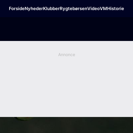
Forside
Nyheder
Klubber
Rygtebørsen
Video
VM
Historie
Annonce