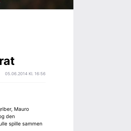
rat
05.06.2014 Kl. 16:56
riber, Mauro
 og den
kulle spille sammen