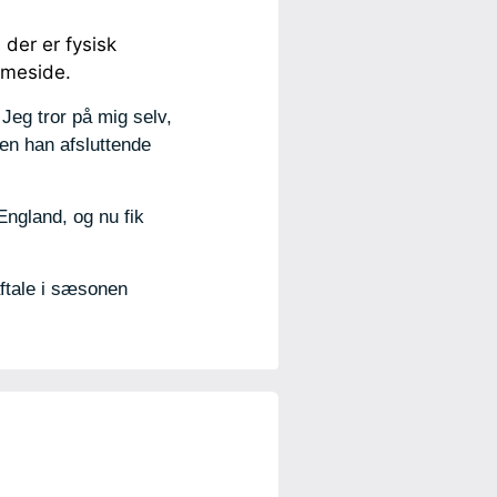
 der er fysisk
emmeside.
 Jeg tror på mig selv,
den han afsluttende
England, og nu fik
aftale i sæsonen