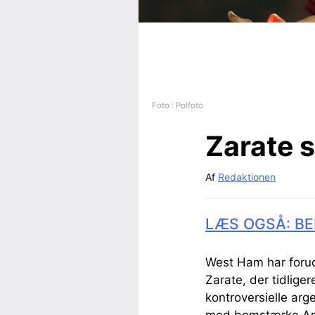
Foto : Polfoto
Zarate 
Af
Redaktionen
LÆS OGSÅ: BE
West Ham har forud
Zarate, der tidlig
kontroversielle arg