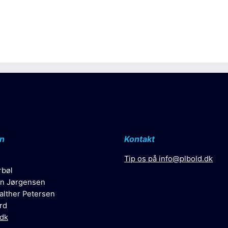
n
Kontakt
Tip os på
info@plbold.dk
rbøl
n Jørgensen
alther Petersen
rd
.dk