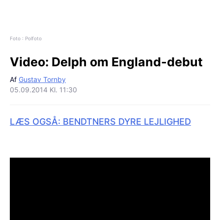
Foto : Polfoto
Video:
Delph om England-debut
Af
Gustav Tornby
05.09.2014 Kl. 11:30
LÆS OGSÅ: BENDTNERS DYRE LEJLIGHED