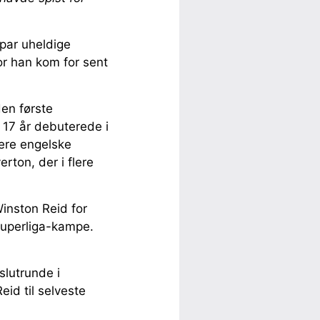
 par uheldige
or han kom for sent
den første
f 17 år debuterede i
ere engelske
rton, der i flere
Winston Reid for
 Superliga-kampe.
slutrunde i
id til selveste