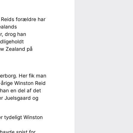
 Reids forældre har
ealands
r, drog han
dligeholdt
New Zealand på
derborg. Her fik man
-årige Winston Reid
han en del af det
er Juelsgaard og
r tydeligt Winston
 havde spist for