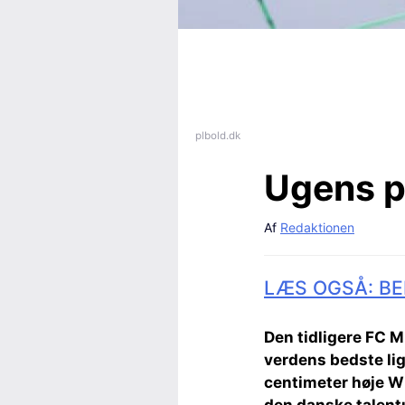
plbold.dk
Ugens p
Af
Redaktionen
LÆS OGSÅ: BE
Den tidligere FC Mi
verdens bedste lig
centimeter høje Wi