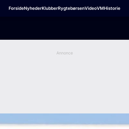
Forside
Nyheder
Klubber
Rygtebørsen
Video
VM
Historie
Annonce