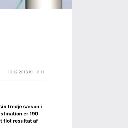
10.12.2013 Kl. 16:11
 sin tredje sæson i
stination er 190
flot resultat af