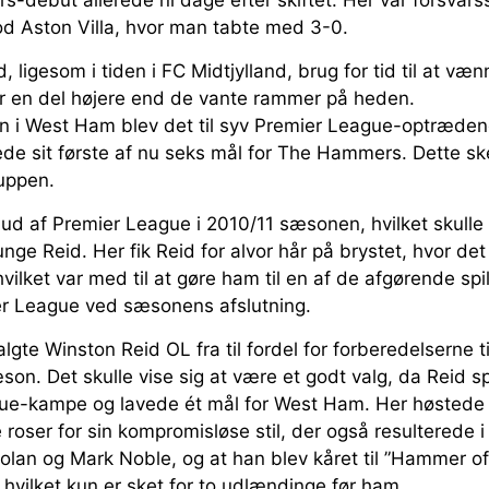
s-debut allerede ni dage efter skiftet. Her var forsvarss
od Aston Villa, hvor man tabte med 3-0.
 ligesom i tiden i FC Midtjylland, brug for tid til at væn
ar en del højere end de vante rammer på heden.
on i West Ham blev det til syv Premier League-optræden
ede sit første af nu seks mål for The Hammers. Dette ske
Cuppen.
 af Premier League i 2010/11 sæsonen, hvilket skulle v
unge Reid. Her fik Reid for alvor hår på brystet, hvor det 
vilket var med til at gøre ham til en af de afgørende sp
ier League ved sæsonens afslutning.
lgte Winston Reid OL fra til fordel for forberedelserne
n. Det skulle vise sig at være et godt valg, da Reid sp
ue-kampe og lavede ét mål for West Ham. Her høstede
e roser for sin kompromisløse stil, der også resulterede i 
olan og Mark Noble, og at han blev kåret til ”Hammer of
, hvilket kun er sket for to udlændinge før ham.