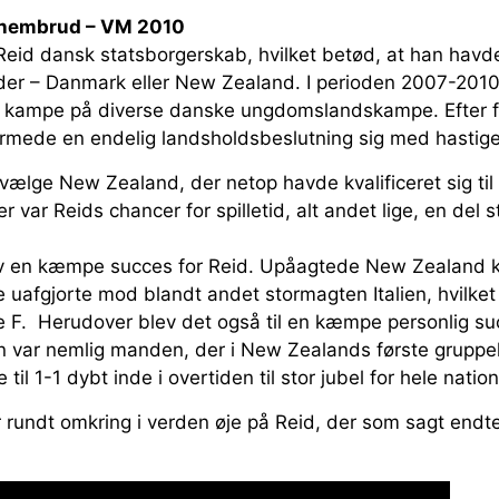
ennembrud – VM 2010
Reid dansk statsborgerskab, hvilket betød, at han havd
er – Danmark eller New Zealand. I perioden 2007-2010,
15 kampe på diverse danske ungdomslandskampe. Efter f
ærmede en endelig landsholdsbeslutning sig med hastige 
vælge New Zealand, der netop havde kvalificeret sig til
r var Reids chancer for spilletid, alt andet lige, en del 
v en kæmpe succes for Reid. Upåagtede New Zealand k
 uafgjorte mod blandt andet stormagten Italien, hvilket 
pe F. Herudover blev det også til en kæmpe personlig s
 var nemlig manden, der i New Zealands første grup
 til 1-1 dybt inde i overtiden til stor jubel for hele natio
r rundt omkring i verden øje på Reid, der som sagt end