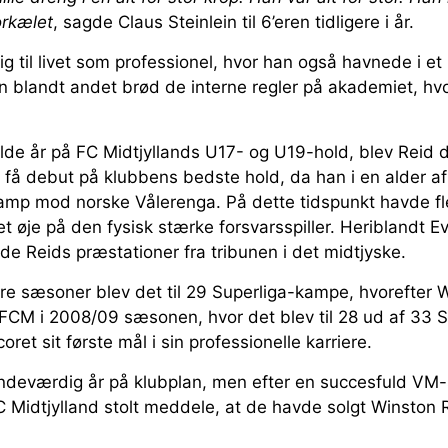
orkælet
, sagde Claus Steinlein til 6’eren tidligere i år.
ig til livet som professionel, hvor han også havnede i et
an blandt andet brød de interne regler på akademiet, hv
ulde år på FC Midtjyllands U17- og U19-hold, blev Reid 
at få debut på klubbens bedste hold, da han i en alder a
mp mod norske Vålerenga. På dette tidspunkt havde fl
t øje på den fysisk stærke forsvarsspiller. Heriblandt Eve
 Reids præstationer fra tribunen i det midtjyske.
tre sæsoner blev det til 29 Superliga-kampe, hvorefter 
i FCM i 2008/09 sæsonen, hvor det blev til 28 ud af 33
oret sit første mål i sin professionelle karriere.
indeværdig år på klubplan, men efter en succesfuld VM-
 Midtjylland stolt meddele, at de havde solgt Winston Re