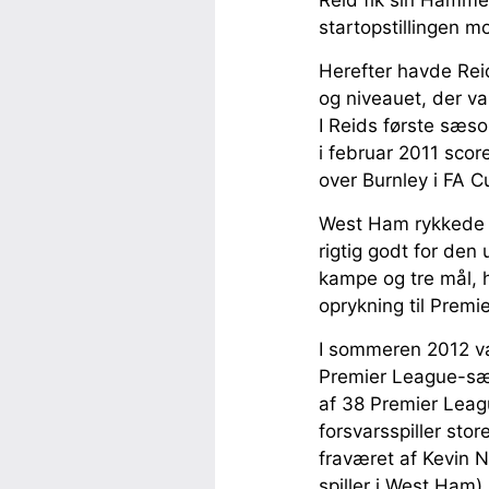
Reid fik sin Hammer
startopstillingen m
Herefter havde Reid,
og niveauet, der v
I Reids første sæs
i februar 2011 scor
over Burnley i FA 
West Ham rykkede ud
rigtig godt for den 
kampe og tre mål, h
oprykning til Prem
I sommeren 2012 va
Premier League-sæso
af 38 Premier Leag
forsvarsspiller stor
fraværet af Kevin N
spiller i West Ham)