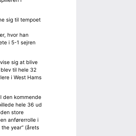
pilleren i
ne sig til tempoet
er, hvor han
te i 5-1 sejren
ise sig at blive
blev til hele 32
illere i West Hams
 til den kommende
illede hele 36 ud
 den store
en anførerrolle i
 the year” (årets