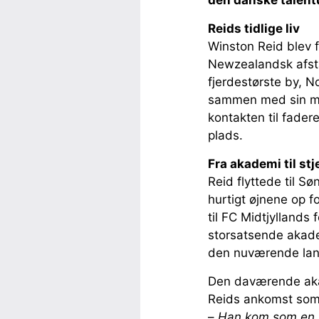
den danske talent
Reids tidlige liv
Winston Reid blev 
Newzealandsk afst
fjerdestørste by, N
sammen med sin mor
kontakten til fader
plads.
Fra akademi til stj
Reid flyttede til S
hurtigt øjnene op f
til FC Midtjylland
storsatsende akade
den nuværende land
Den daværende akad
Reids ankomst som 
–
Han kom som en lil