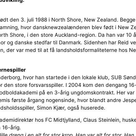
udvikling.
født den 3. juli 1988 i North Shore, New Zealand. Begge
amning, hvor dansknewzealænderen blev født i New Z
orth Shore, i den store Auckland-region. Da han var 10 å
 og danske stedfar til Danmark. Sidenhen har Reid ve
en, der var med til at få landsholdsformaliteterne hos 
ernespiller
ønderborg, hvor han startede i den lokale klub, SUB Søn
or den store forsvarsspiller. I 2004 kom den dengang 16
s fodboldakademi på en 3-årig ungdomskontrakt. Her var 
mis første årgang nogensinde, hvor blandt andre Jesp
sholdsspiller, Simon Kjær, også huserede.
emidirektør hos FC Midtjylland, Claus Steinlein, huske
16-årig.
le dreng i en alt for stor krop. Han var alt for stor. Han