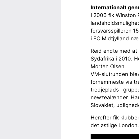
Internationalt g
I 2006 fik Winston 
landsholdsmulighed
forsvarsspilleren 
i FC Midtjylland n
Reid endte med at 
Sydafrika i 2010. He
Morten Olsen.
VM-slutrunden ble
fornemmeste vis tre
tredjeplads i grup
newzealænder. Han
Slovakiet, udlignede
Herefter fik klubbe
det østlige London.