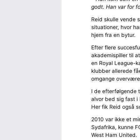
godt. Han var for f
Reid skulle vende s
situationer, hvor h
hjem fra en bytur.
Efter flere succesf
akademispiller til 
en Royal League-ka
klubber allerede fåe
omgange overværede
I de efterfølgende 
alvor bed sig fast 
Her fik Reid også sc
2010 var ikke et m
Sydafrika, kunne FC
West Ham United.