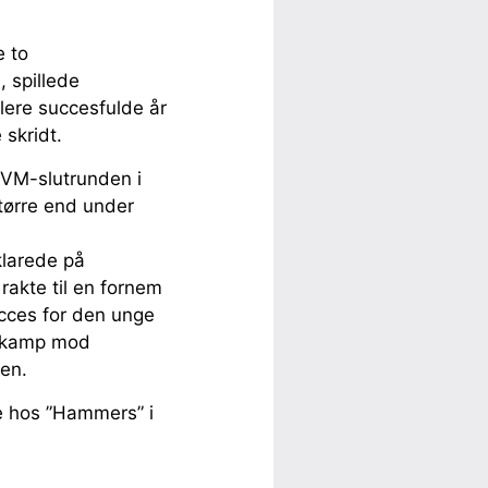
e to
 spillede
lere succesfulde år
skridt.
 VM-slutrunden i
større end under
larede på
rakte til en fornem
ucces for den unge
pekamp mod
nen.
te hos ”Hammers” i