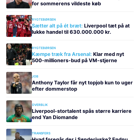
for sommerens vildeste køb
RYGTEBØRSEN
Sætter alt på ét bræt:
Liverpool tæt på at
lukke handel til 630.000.000 kr.
RYGTEBØRSEN
Kæmpe træk fra Arsenal:
Klar med nyt
500-millioners-bud på VM-stjerne
JOB
Anthony Taylor får nyt topjob kun to uger
efter dommerstop
OVERBLIK
Liverpool-stortalent spås større karriere
end Yan Diomande
TRANSFERS
Hvad foregår der i Sønderjyske? Endnu