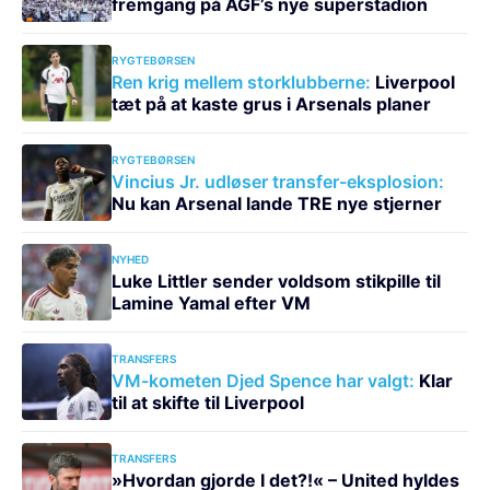
fremgang på AGF’s nye superstadion
RYGTEBØRSEN
Ren krig mellem storklubberne:
Liverpool
tæt på at kaste grus i Arsenals planer
RYGTEBØRSEN
Vincius Jr. udløser transfer-eksplosion:
Nu kan Arsenal lande TRE nye stjerner
NYHED
Luke Littler sender voldsom stikpille til
Lamine Yamal efter VM
TRANSFERS
VM-kometen Djed Spence har valgt:
Klar
til at skifte til Liverpool
TRANSFERS
»Hvordan gjorde I det?!« – United hyldes