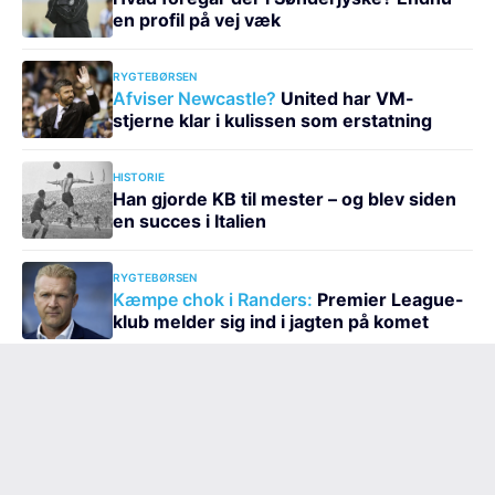
en profil på vej væk
RYGTEBØRSEN
Afviser Newcastle?
United har VM-
stjerne klar i kulissen som erstatning
HISTORIE
Han gjorde KB til mester – og blev siden
en succes i Italien
RYGTEBØRSEN
Kæmpe chok i Randers:
Premier League-
klub melder sig ind i jagten på komet
OVERBLIK
Arsenal ramt af ny skade:
Talent udgår
efter kun ni minutter
OVERBLIK