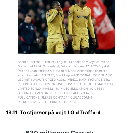
Soccer Football – Premier League – Sunderland v Crystal Palace –
Stadium of Light, Sunderland, Britain – January 17, 2026 Crystal
Palace’s Jean-Philippe Mateta and Tyrick Mitchell look dejected
after the match REUTERS/Scott Heppell EDITORIAL USE ONLY.NO
USE WITH UNAUTHORIZED AUDIO, VIDEO, DATA, FIXTURE LISTS,
CLUB/LEAGUE LOGOS OR ‘LIVE’ SERVICES. ONLINE IN-MATCH USE
LIMITED TO 120 IMAGES, NO VIDEO EMULATION.NO USE IN
BETTING, GAMES OR SINGLE CLUB/LEAGUE/PLAYER
PUBLICATIONS. PLEASE CONTACT YOUR ACCOUNT
REPRESENTATIVE FOR FURTHER DETAILS..
13.11: To stjerner på vej til Old Trafford