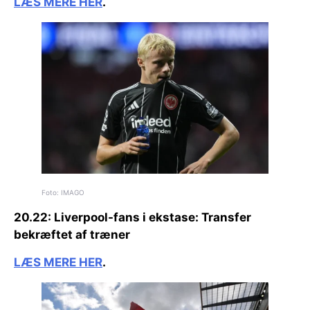
LÆS MERE HER
.
Foto: IMAGO
20.22:
Liverpool-fans i ekstase:
Transfer
bekræftet af træner
LÆS MERE HER
.