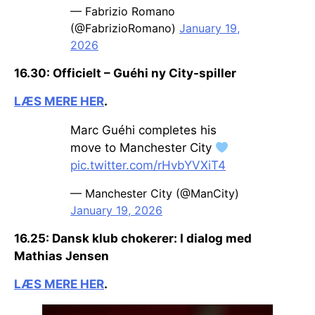
— Fabrizio Romano
(@FabrizioRomano)
January 19,
2026
16.30: Officielt – Guéhi ny City-spiller
LÆS MERE HER
.
Marc Guéhi completes his
move to Manchester City
pic.twitter.com/rHvbYVXiT4
— Manchester City (@ManCity)
January 19, 2026
16.25:
Dansk klub chokerer:
I dialog med
Mathias Jensen
LÆS MERE HER
.