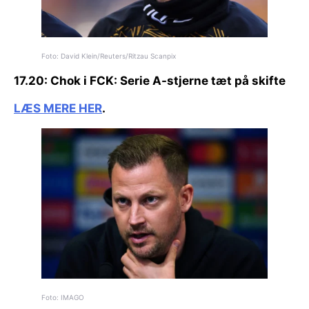
Foto: David Klein/Reuters/Ritzau Scanpix
17.20:
Chok i FCK:
Serie A-stjerne tæt på skifte
LÆS MERE HER
.
Foto: IMAGO