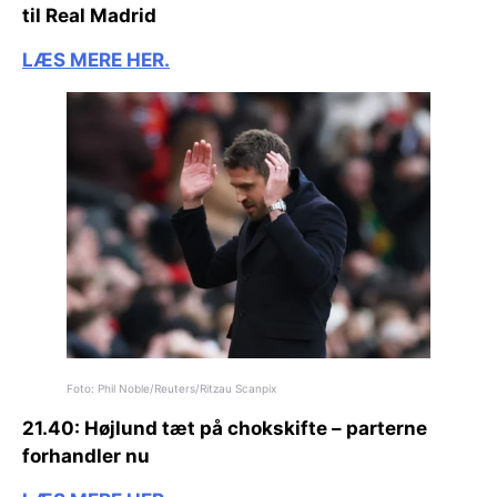
til Real Madrid
LÆS MERE HER.
Foto: Phil Noble/Reuters/Ritzau Scanpix
21.40: Højlund tæt på chokskifte – parterne
forhandler nu