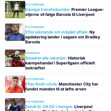
RYGTEBØRSEN
Kæmpe transferbombe:
Premier League-
stjerne vil følge Barcola til Liverpool
RYGTEBØRSEN
Efter påstande om indgået aftale:
Ny
opdatering lander i sagaen om Bradley
Barcola
TRANSFERS
Smadrer alle rekorder:
Historisk
kæmpehandel i Superligaen officielt
bekræftet
RYGTEBØRSEN
Efter Rodri-chok:
Manchester City har
fundet manden til at løfte arven
RYGTEBØRSEN
Sendt kl. 09.00 i morges:
Liverpool