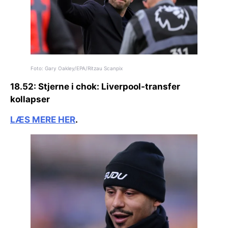
Foto: Gary Oakley/EPA/Ritzau Scanpix
18.52:
Stjerne i chok:
Liverpool-transfer
kollapser
LÆS MERE HER
.