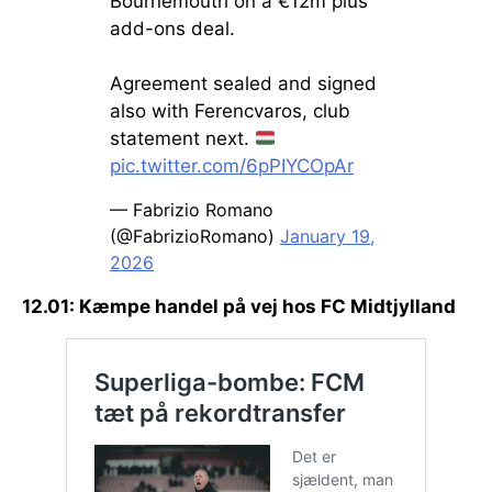
Bournemouth on a €12m plus
add-ons deal.
Agreement sealed and signed
also with Ferencvaros, club
statement next.
pic.twitter.com/6pPIYCOpAr
— Fabrizio Romano
(@FabrizioRomano)
January 19,
2026
12.01: Kæmpe handel på vej hos FC Midtjylland