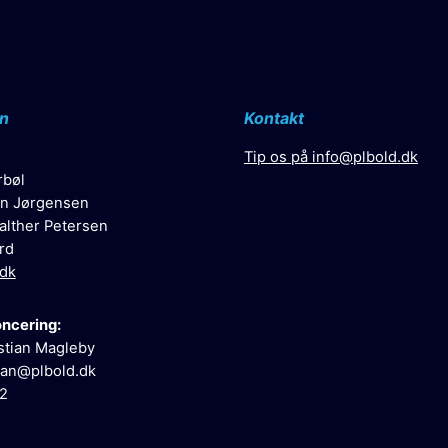
n
Kontakt
Tip os på
info@plbold.dk
rbøl
n Jørgensen
alther Petersen
rd
.dk
oncering:
stian Magleby
ian@plbold.dk
52