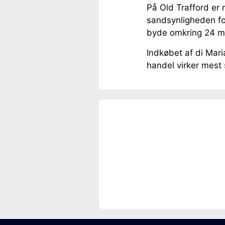
På Old Trafford er 
sandsynligheden for
byde omkring 24 mil
Indkøbet af di Maria
handel virker mest