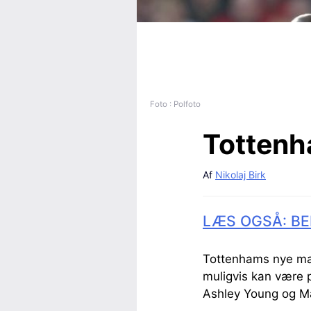
Foto : Polfoto
Tottenha
Af
Nikolaj Birk
LÆS OGSÅ: BE
Tottenhams nye man
muligvis kan være p
Ashley Young og Ma