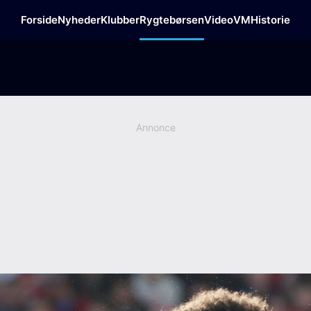
Forside
Nyheder
Klubber
Rygtebørsen
Video
VM
Historie
Annonce