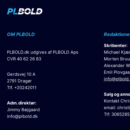
OM PLBOLD
Redaktione
Skribenter:
PLBOLD.dk udgives af PLBOLD Aps
Michael Kjæ
CVR 40 62 26 83
Morten Bruu
Alexander W
Emil Plovgaa
Gerdsvej 10 A
info@plbold
2791 Dragør
Tlf. +20242011
Salg og ann
Kontakt Chri
Adm. direktør:
email:
christ
Jimmy Bøjgaard
Tlf: 306528
info@plbold.dk