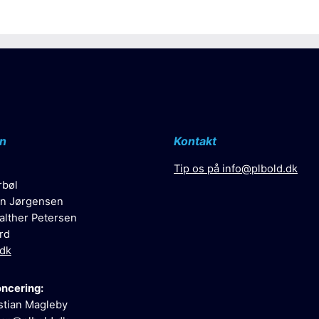
n
Kontakt
Tip os på
info@plbold.dk
rbøl
n Jørgensen
alther Petersen
rd
.dk
oncering:
stian Magleby