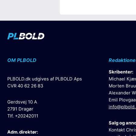
OM PLBOLD
Redaktione
Skribenter:
PLBOLD.dk udgives af PLBOLD Aps
Michael Kjæ
CVR 40 62 26 83
Morten Bruu
Alexander W
Emil Plovgaa
Gerdsvej 10 A
info@plbold
2791 Dragør
Tlf. +20242011
Salg og ann
Kontakt Chri
Adm. direktør: