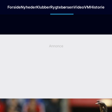
Forside
Nyheder
Klubber
Rygtebørsen
Video
VM
Historie
Annonce