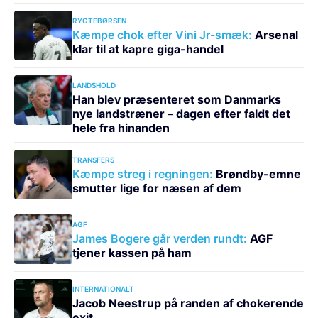
RYGTEBØRSEN
Kæmpe chok efter Vini Jr-smæk:
Arsenal
klar til at kapre giga-handel
LANDSHOLD
Han blev præsenteret som Danmarks
nye landstræner – dagen efter faldt det
hele fra hinanden
TRANSFERS
Kæmpe streg i regningen:
Brøndby-emne
smutter lige for næsen af dem
AGF
James Bogere går verden rundt:
AGF
tjener kassen på ham
INTERNATIONALT
Jacob Neestrup på randen af chokerende
exit