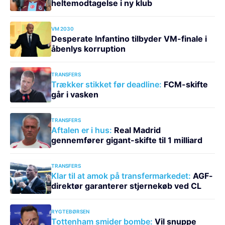
heltemodtagelse i ny klub
VM 2030
Desperate Infantino tilbyder VM-finale i
åbenlys korruption
TRANSFERS
Trækker stikket før deadline:
FCM-skifte
går i vasken
TRANSFERS
Aftalen er i hus:
Real Madrid
gennemfører gigant-skifte til 1 milliard
TRANSFERS
Klar til at amok på transfermarkedet:
AGF-
direktør garanterer stjernekøb ved CL
RYGTEBØRSEN
Tottenham smider bombe:
Vil snuppe