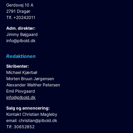
Gerdsvej 10 A
2791 Dragør
Tlf. +20242011
Adm. direktør:
Jimmy Bøjgaard
info@plbold.dk
Redaktionen
Skribenter:
Michael Kjærbøl
Morten Bruun Jørgensen
Alexander Walther Petersen
Emil Plovgaard
info@plbold.dk
Salg og annoncering:
Kontakt Christian Magleby
email:
christian@plbold.dk
Tlf: 30652852