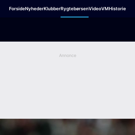
Forside
Nyheder
Klubber
Rygtebørsen
Video
VM
Historie
Annonce