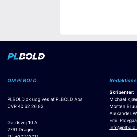
OM PLBOLD
Redaktione
Skribenter:
PLBOLD.dk udgives af PLBOLD Aps
Michael Kjæ
CVR 40 62 26 83
Morten Bruu
Alexander W
Emil Plovgaa
Gerdsvej 10 A
info@plbold
2791 Dragør
Tlf. +20242011