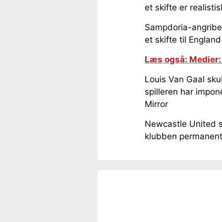
et skifte er realist
Sampdoria-angriber
et skifte til Engl
Læs også: Medier: 
Louis Van Gaal skul
spilleren har impone
Mirror
Newcastle United s
klubben permanent –