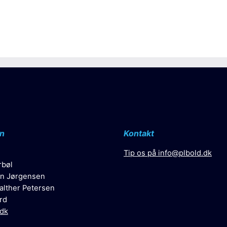
n
Kontakt
Tip os på
info@plbold.dk
rbøl
n Jørgensen
alther Petersen
rd
.dk