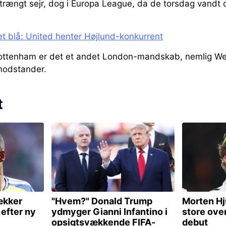
ltrængt sejr, dog i Europa League, da de torsdag vandt
et blå: United henter Højlund-konkurrent
ottenham er det et andet London-mandskab, nemlig We
modstander.
t