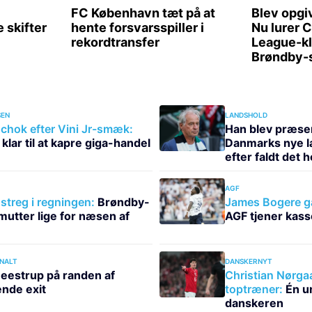
EN
LANDSHOLD
hok efter Vini Jr-smæk:
Han blev præse
klar til at kapre giga-handel
Danmarks nye l
efter faldt det 
AGF
treg i regningen:
Brøndby-
James Bogere gå
utter lige for næsen af
AGF tjener kas
NALT
DANSKERNYT
eestrup på randen af
Christian Nørgaa
nde exit
toptræner:
Én un
danskeren