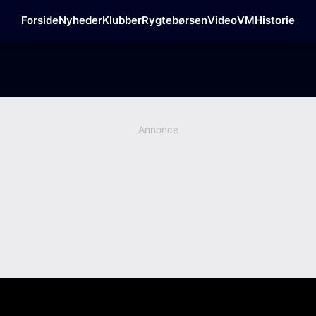
Forside
Nyheder
Klubber
Rygtebørsen
Video
VM
Historie
Annonce