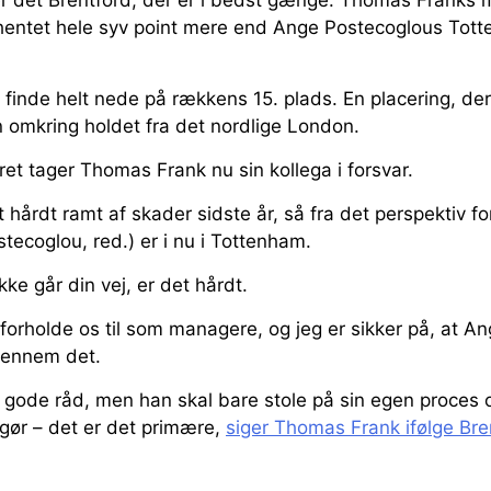
 hentet hele syv point mere end Ange Postecoglous Tott
 finde helt nede på rækkens 15. plads. En placering, der 
 omkring holdet fra det nordlige London.
et tager Thomas Frank nu sin kollega i forsvar.
 hårdt ramt af skader sidste år, så fra det perspektiv fo
stecoglou, red.) er i nu i Tottenham.
kke går din vej, er det hårdt.
å forholde os til som managere, og jeg er sikker på, at A
gennem det.
 gode råd, men han skal bare stole på sin egen proces o
n gør – det er det primære,
siger Thomas Frank ifølge Bre