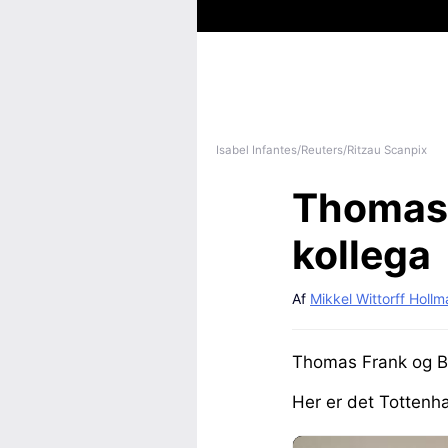
Isabel Infantes/Reuters/Ritzau Scanpix
Thomas 
kollega
Af
Mikkel Wittorff Holl
Thomas Frank og Br
Her er det Tottenh