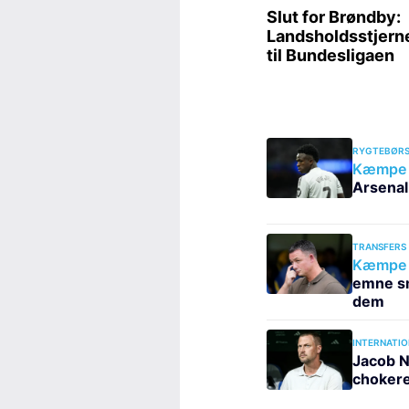
RYGTEBØRS
Kæmpe c
Arsenal 
TRANSFERS
Kæmpe s
emne sm
dem
INTERNATIO
Jacob N
chokere