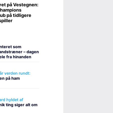
nteret som
andstræner – dagen
hele fra hinanden
r verden rundt:
sen på ham
rd hyldet af
ik ting siger alt om