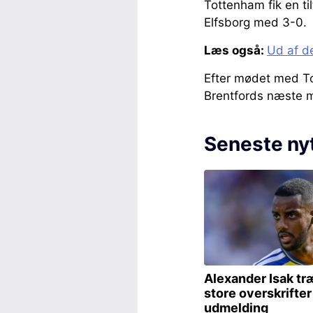
Tottenham fik en ti
Elfsborg med 3-0.
Læs også:
Ud af d
Efter mødet med T
Brentfords næste 
Seneste ny