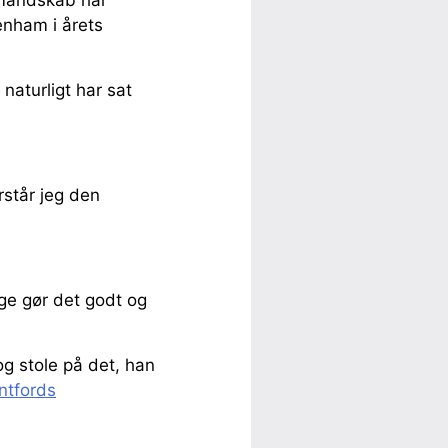
enham i årets
naturligt har sat
rstår jeg den
nge gør det godt og
g stole på det, han
ntfords