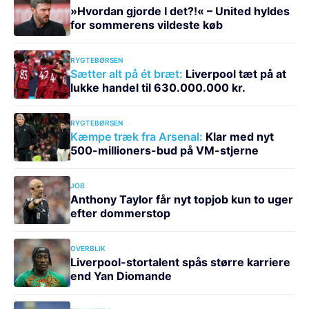
»Hvordan gjorde I det?!« – United hyldes
for sommerens vildeste køb
RYGTEBØRSEN
Sætter alt på ét bræt:
Liverpool tæt på at
lukke handel til 630.000.000 kr.
RYGTEBØRSEN
Kæmpe træk fra Arsenal:
Klar med nyt
500-millioners-bud på VM-stjerne
JOB
Anthony Taylor får nyt topjob kun to uger
efter dommerstop
OVERBLIK
Liverpool-stortalent spås større karriere
end Yan Diomande