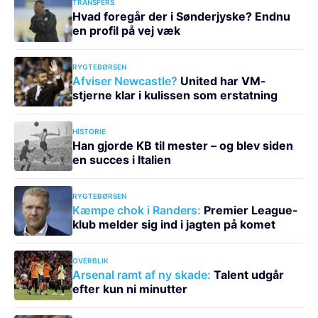
TRANSFERS
Hvad foregår der i Sønderjyske? Endnu
en profil på vej væk
RYGTEBØRSEN
Afviser Newcastle?
United har VM-
stjerne klar i kulissen som erstatning
HISTORIE
Han gjorde KB til mester – og blev siden
en succes i Italien
RYGTEBØRSEN
Kæmpe chok i Randers:
Premier League-
klub melder sig ind i jagten på komet
OVERBLIK
Arsenal ramt af ny skade:
Talent udgår
efter kun ni minutter