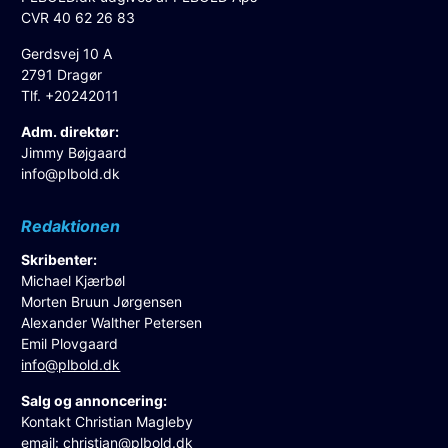
CVR 40 62 26 83
Gerdsvej 10 A
2791 Dragør
Tlf. +20242011
Adm. direktør:
Jimmy Bøjgaard
info@plbold.dk
Redaktionen
Skribenter:
Michael Kjærbøl
Morten Bruun Jørgensen
Alexander Walther Petersen
Emil Plovgaard
info@plbold.dk
Salg og annoncering:
Kontakt Christian Magleby
email:
christian@plbold.dk