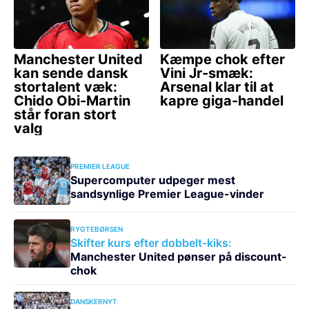
PREMIER LEAGUE
Supercomputer udpeger mest
sandsynlige Premier League-vinder
RYGTEBØRSEN
Skifter kurs efter dobbelt-kiks:
Manchester United pønser på discount-
chok
DANSKERNYT