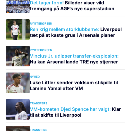
Det tager form!
Billeder viser vild
fremgang på AGF’s nye superstadion
RYGTEBØRSEN
Ren krig mellem storklubberne:
Liverpool
tæt på at kaste grus i Arsenals planer
RYGTEBØRSEN
Vincius Jr. udløser transfer-eksplosion:
Nu kan Arsenal lande TRE nye stjerner
NYHED
Luke Littler sender voldsom stikpille til
Lamine Yamal efter VM
TRANSFERS
VM-kometen Djed Spence har valgt:
Klar
til at skifte til Liverpool
TRANSFERS