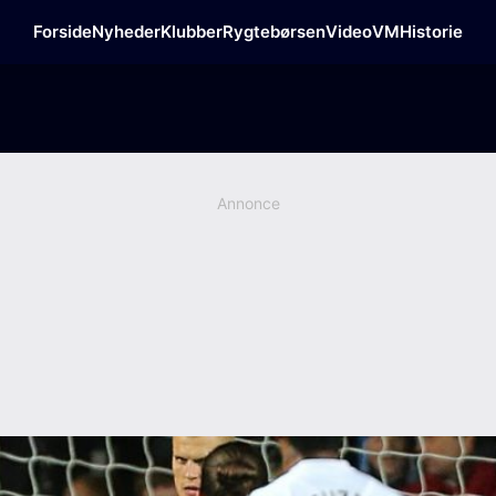
Forside
Nyheder
Klubber
Rygtebørsen
Video
VM
Historie
Annonce