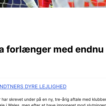
 forlænger med endnu
NDTNERS DYRE LEJLIGHED
r har skrevet under på en ny, tre-årig aftale med klubbe
ftale i Wales, men efter at have imponeret mod slutninge