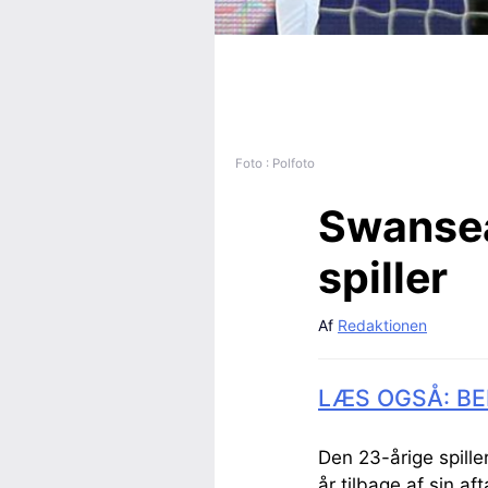
Foto : Polfoto
Swansea
spiller
Af
Redaktionen
LÆS OGSÅ: BE
Den 23-årige spille
år tilbage af sin a