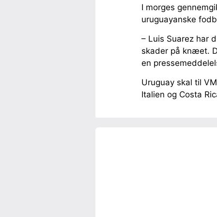
I morges gennemgik
uruguayanske fodbo
– Luis Suarez har 
skader på knæet. Det
en pressemeddelel
Uruguay skal til V
Italien og Costa R