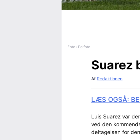
Foto : Polfoto
Suarez 
Af
Redaktionen
LÆS OGSÅ: BE
Luis Suarez var den
ved den kommende V
deltagelsen for den