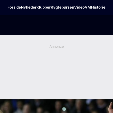
Forside
Nyheder
Klubber
Rygtebørsen
Video
VM
Historie
Annonce