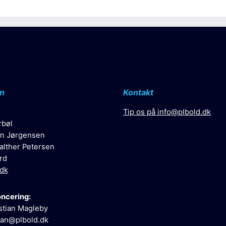
n
Kontakt
Tip os på
info@plbold.dk
rbøl
n Jørgensen
alther Petersen
rd
.dk
oncering:
stian Magleby
ian@plbold.dk