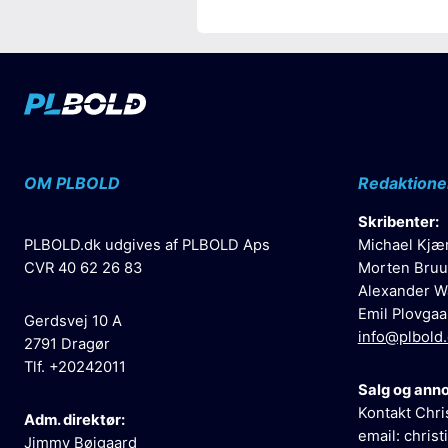
OM PLBOLD
Redaktione
Skribenter:
PLBOLD.dk udgives af PLBOLD Aps
Michael Kjæ
CVR 40 62 26 83
Morten Bruu
Alexander W
Emil Plovgaa
Gerdsvej 10 A
info@plbold
2791 Dragør
Tlf. +20242011
Salg og ann
Kontakt Chri
Adm. direktør:
email:
christ
Jimmy Bøjgaard