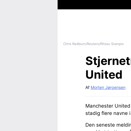
Chris Radburn/Reuters/Ritzau Scanpix
Stjerne
United
Af
Morten Jørgensen
Manchester United 
stadig flere navne i
Den seneste meldin