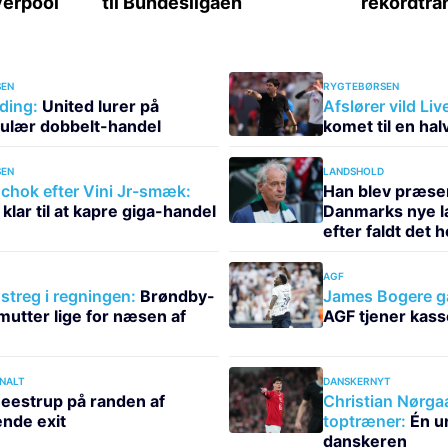
EN
RYGTEBØRSEN
ding:
United lurer på
Afslører vild Liv
ulær dobbelt-handel
komet til en halv
EN
LANDSHOLD
hok efter Vini Jr-smæk:
Han blev præse
klar til at kapre giga-handel
Danmarks nye l
efter faldt det 
AGF
treg i regningen:
Brøndby-
James Bogere gå
utter lige for næsen af
AGF tjener kas
NALT
DANSKERNYT
eestrup på randen af
Christian Nørgaa
nde exit
toptræner:
Én un
danskeren