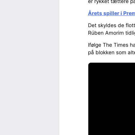
er rykket tættere p
Årets spiller i Pr
Det skyldes de flot
Rúben Amorim tidli
Ifølge The Times ha
på blokken som alte