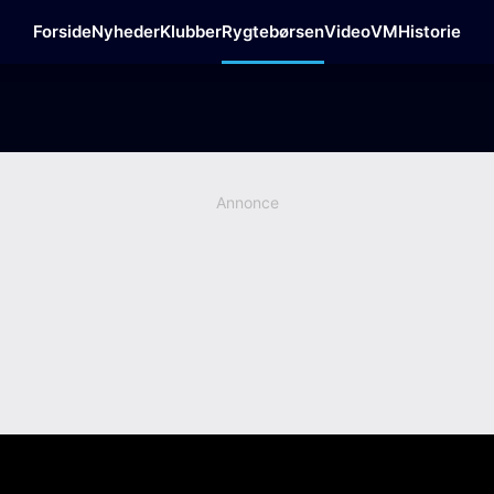
Forside
Nyheder
Klubber
Rygtebørsen
Video
VM
Historie
Annonce