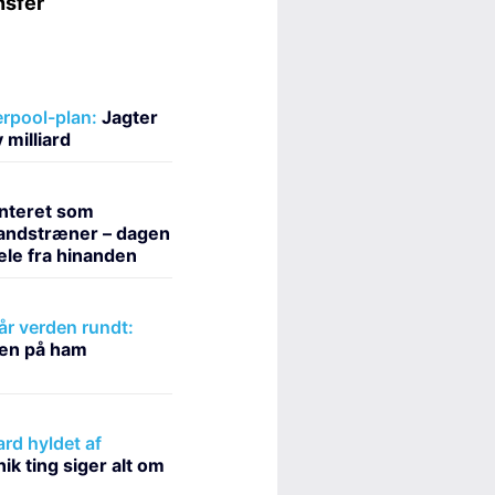
erpool-plan:
Jagter
 milliard
nteret som
andstræner – dagen
hele fra hinanden
r verden rundt:
sen på ham
rd hyldet af
ik ting siger alt om