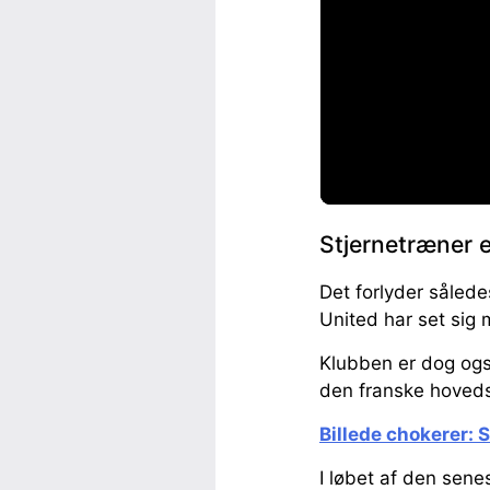
Stjernetræner e
Det forlyder såled
United har set sig
Klubben er dog også
den franske hoveds
Billede chokerer: 
I løbet af den sene