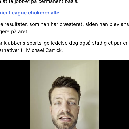
å at få jobbet på permanent basis.
emier League chokerer alle
te resultater, som han har præsteret, siden han blev ansa
gere på året.
r klubbens sportslige ledelse dog også stadig et par en
rnativer til Michael Carrick.