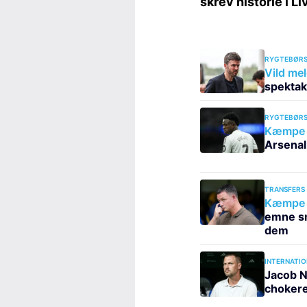
RYGTEBØRS
Vild mel
spektak
RYGTEBØRS
Kæmpe c
Arsenal 
TRANSFERS
Kæmpe s
emne sm
dem
INTERNATIO
Jacob N
chokere