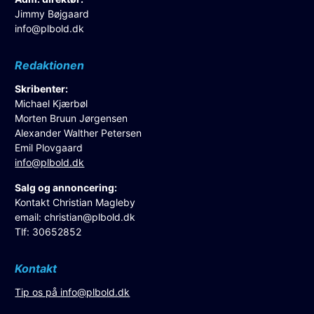
Jimmy Bøjgaard
info@plbold.dk
Redaktionen
Skribenter:
Michael Kjærbøl
Morten Bruun Jørgensen
Alexander Walther Petersen
Emil Plovgaard
info@plbold.dk
Salg og annoncering:
Kontakt Christian Magleby
email:
christian@plbold.dk
Tlf: 30652852
Kontakt
Tip os på
info@plbold.dk