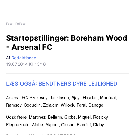
Foto : Polfoto
Startopstillinger:
Boreham Wood
- Arsenal FC
Af
Redaktionen
19.07.2014 Kl. 13:18
LÆS OGSÅ: BENDTNERS DYRE LEJLIGHED
Szczesny, Jenkinson, Ajayi, Hayden, Monreal,
Arsenal FC:
Ramsey, Coquelin, Zelalem, Willock, Toral, Sanogo
Martinez, Bellerin, Gibbs, Miquel, Rosicky,
Udskiftere:
Pleguezuelo, Afobe, Akpom, Olsson, Flamini, Diaby