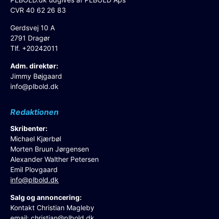
CVR 40 62 26 83
Gerdsvej 10 A
2791 Dragør
Tlf. +20242011
Adm. direktør:
Jimmy Bøjgaard
info@plbold.dk
Redaktionen
Skribenter:
Michael Kjærbøl
Morten Bruun Jørgensen
Alexander Walther Petersen
Emil Plovgaard
info@plbold.dk
Salg og annoncering:
Kontakt Christian Magleby
email:
christian@plbold.dk