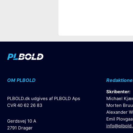
OM PLBOLD
Redaktione
Skribenter:
PLBOLD.dk udgives af PLBOLD Aps
Michael Kjæ
CVR 40 62 26 83
Morten Bruu
Alexander W
Emil Plovgaa
Gerdsvej 10 A
info@plbold
2791 Dragør