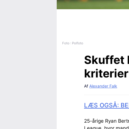
Foto : Polfoto
Skuffet 
kriterie
Af
Alexander Falk
LÆS OGSÅ: BE
25-årige Ryan Bert
League, hvor mands