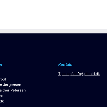
n
Kontakt
Tip os på
info@plbold.dk
rbøl
n Jørgensen
alther Petersen
rd
.dk