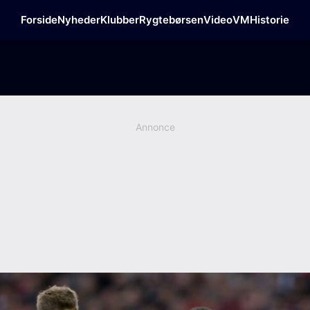
Forside
Nyheder
Klubber
Rygtebørsen
Video
VM
Historie
Annonce