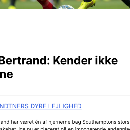
Bertrand:
Kender ikke
rne
NDTNERS DYRE LEJLIGHED
rand har været én af hjernerne bag Southamptons stors
kabet lige nu er placeret på en imponerende andenpl