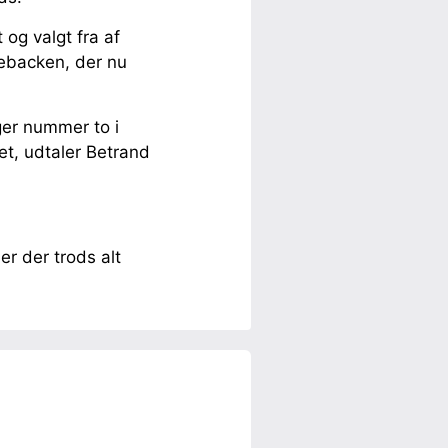
og valgt fra af
rebacken, der nu
gger nummer to i
ket, udtaler Betrand
r der trods alt