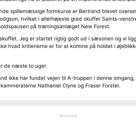
nde spillemæssige formkurve er Bertrand blevet overset 
dgson, hvilket i allerhøjeste grad skuffer Saints-venst
sholdspausen på træningsanlæget New Forest.
skuffet. Jeg er startet rigtig godt ud i sæsonen og vi li
kke hvad kritierierne er for at komme på holdet i øjeblik
her de næste to uger.
d ikke har fundet vejen til A-truppen i denne omgang, e
ldkammeraterne Nathaniel Clyne og Fraser Forster.
Annonce