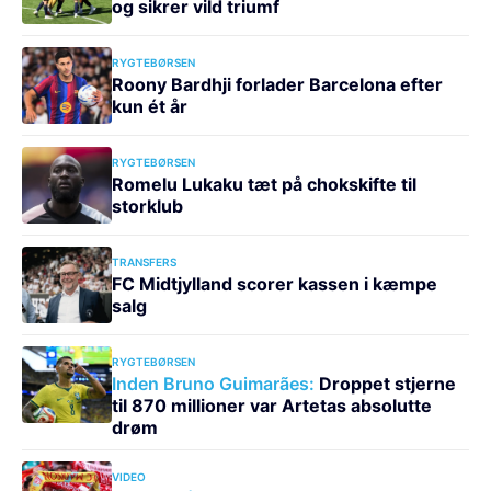
og sikrer vild triumf
RYGTEBØRSEN
Roony Bardhji forlader Barcelona efter
kun ét år
RYGTEBØRSEN
Romelu Lukaku tæt på chokskifte til
storklub
TRANSFERS
FC Midtjylland scorer kassen i kæmpe
salg
RYGTEBØRSEN
Inden Bruno Guimarães:
Droppet stjerne
til 870 millioner var Artetas absolutte
drøm
VIDEO