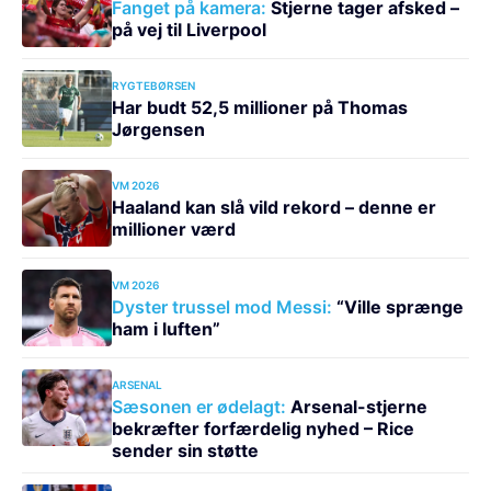
Fanget på kamera:
Stjerne tager afsked –
på vej til Liverpool
RYGTEBØRSEN
Har budt 52,5 millioner på Thomas
Jørgensen
VM 2026
Haaland kan slå vild rekord – denne er
millioner værd
VM 2026
Dyster trussel mod Messi:
“Ville sprænge
ham i luften”
ARSENAL
Sæsonen er ødelagt:
Arsenal-stjerne
bekræfter forfærdelig nyhed – Rice
sender sin støtte