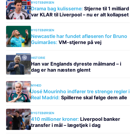
RYGTEBØRSEN
Drama bag kulisserne:
Stjerne til 1 milliard
var KLAR til Liverpool – nu er alt kollapset
RYGTEBØRSEN
Newcastle har fundet afløseren for Bruno
Guimarães:
VM-stjerne på vej
HISTORIE
Han var Englands dyreste målmand – i
dag er han næsten glemt
NYHED
José Mourinho indfører tre strenge regler i
Real Madrid:
Spillerne skal følge dem alle
RYGTEBØRSEN
410 millioner kroner:
Liverpool banker
transfer i mål – lægetjek i dag