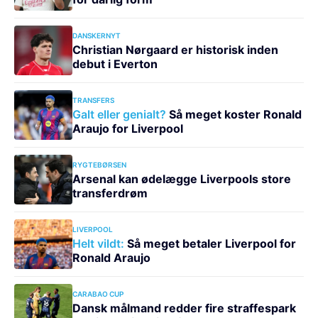
DANSKERNYT
Christian Nørgaard er historisk inden
debut i Everton
TRANSFERS
Galt eller genialt?
Så meget koster Ronald
Araujo for Liverpool
RYGTEBØRSEN
Arsenal kan ødelægge Liverpools store
transferdrøm
LIVERPOOL
Helt vildt:
Så meget betaler Liverpool for
Ronald Araujo
CARABAO CUP
Dansk målmand redder fire straffespark